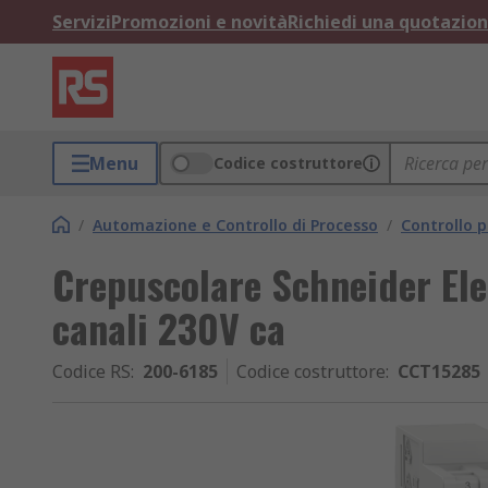
Servizi
Promozioni e novità
Richiedi una quotazio
Menu
Codice costruttore
/
Automazione e Controllo di Processo
/
Controllo p
Crepuscolare Schneider Elec
canali 230V ca
Codice RS
:
200-6185
Codice costruttore
:
CCT15285