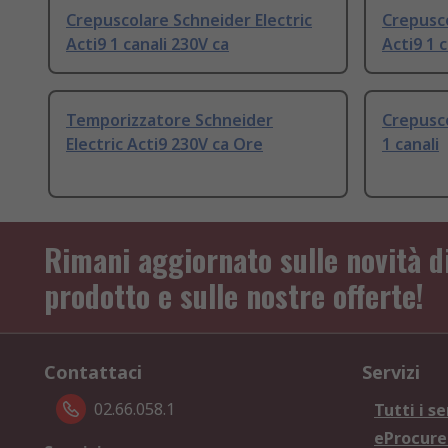
Crepuscolare Schneider Electric
Crepusco
Acti9 1 canali 230V ca
Acti9 1 
Temporizzatore Schneider
Crepusco
Electric Acti9 230V ca Ore
1 canali
Rimani aggiornato sulle novità d
prodotto e sulle nostre offerte!
Contattaci
Servizi
02.66.058.1
Tutti i se
eProcur