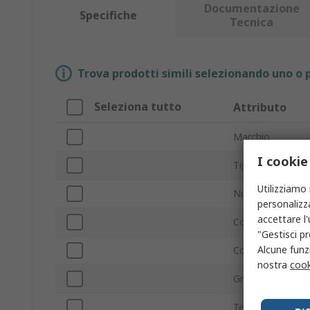
Documentazione
Specifiche
Tecnica
Trova prodotti simili selezionando uno o p
Seleziona tutto
Attributo
Marchio
I cookie
Tipo prodotto
Utilizziamo 
Numero di canali
personalizza
accettare l
Con terminazion
"Gestisci pr
Alcune funzi
Configurazione 
nostra
cook
Grado IP
Tensione massim