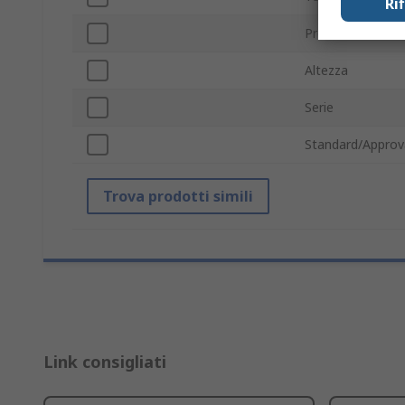
Ri
Profondità
Altezza
Serie
Standard/Approv
Trova prodotti simili
Link consigliati