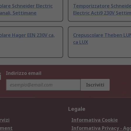
lare Schneider Electric
Temporizzatore Schneid
canali, Settimane
Electric Acti9 230V Setti
lare Hager EEN 230V ca,
Crepuscolare Theben LU
ca LUX
i
Indirizzo email
Iscriviti
Legale
rvizi
Informativa Cookie
ement
Informativa Privacy - Ag