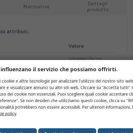
Dettagli
Normative
prodotto
iù attributi.
Valore
Schneider Electric
 influenzano il servizio che possiamo offrirti.
Crepuscolare
i cookie e altre tecnologie per analizzare l'utilizzo del nostro sito web
1
re e visualizzare annunci su altri siti web. Cliccare su "Accetta tutti" s
'uso dei cookie non essenziali. Puoi scegliere quali cookie accettare c
e/senza terminazione
Morsetto a vite
eferenze". Se non desideri che utilizziamo questi cookie, clicca su "Rifi
onalità potrebbero non essere accessibili. Per ulteriori informazioni, l
contatto
1 NA
ie policy
.
IP20, IP40, IP66
a di alimentazione
230V ca