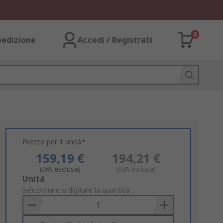
0
pedizione
Accedi / Registrati
Prezzo per 1 unità*
159,19 €
194,21 €
(IVA esclusa)
(IVA inclusa)
Add
Unità
to
Selezionare o digitare la quantità
Basket