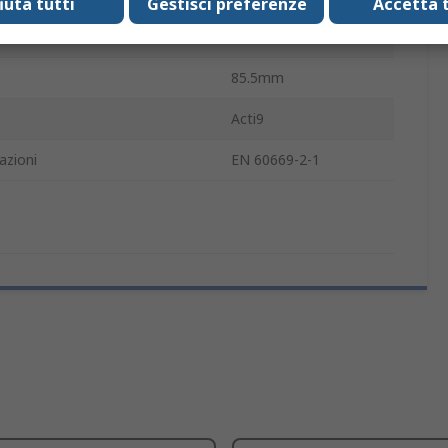
fiuta tutti
Gestisci preferenze
Accetta t
67mm
85.5mm
Acti9
azioni
EN 60669-2-1