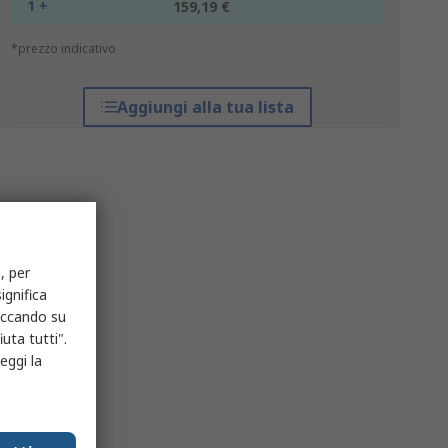
1 +
159,19 €
*prezzo indicativo
Aggiungi alla tua lista
, per
ignifica
liccando su
uta tutti".
eggi la