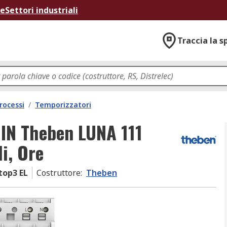
ne
Settori industriali
Traccia la s
rocessi
/
Temporizzatori
DIN Theben LUNA 111
i, Ore
top3 EL
Costruttore
:
Theben