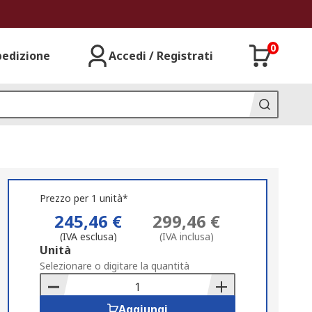
0
pedizione
Accedi / Registrati
Prezzo per 1 unità*
245,46 €
299,46 €
(IVA esclusa)
(IVA inclusa)
Add
Unità
to
Selezionare o digitare la quantità
Basket
Aggiungi