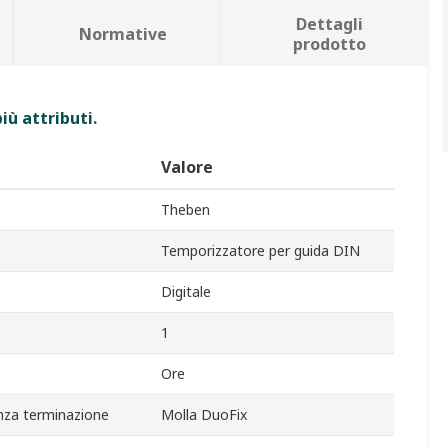
Dettagli
Normative
prodotto
iù attributi.
Valore
Theben
Temporizzatore per guida DIN
Digitale
1
Ore
nza terminazione
Molla DuoFix