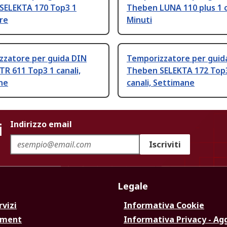
SELEKTA 170 Top3 1
Theben LUNA 110 plus 1 c
Ore
Minuti
zzatore per guida DIN
Temporizzatore per guid
R 611 Top3 1 canali,
Theben SELEKTA 172 Top
ne
canali, Settimane
i
Indirizzo email
Iscriviti
Legale
rvizi
Informativa Cookie
ement
Informativa Privacy - Ag