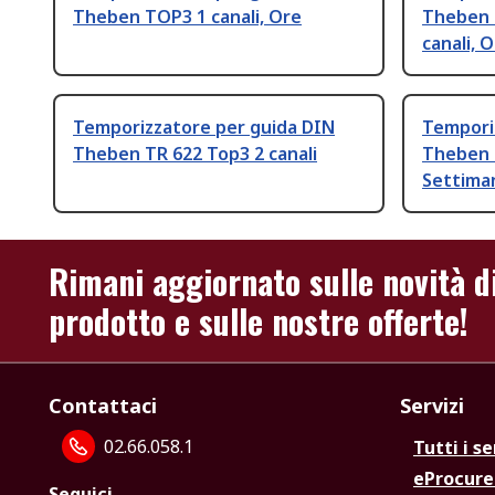
Theben TOP3 1 canali, Ore
Theben 
canali, 
Temporizzatore per guida DIN
Tempori
Theben TR 622 Top3 2 canali
Theben T
Settima
Rimani aggiornato sulle novità d
prodotto e sulle nostre offerte!
Contattaci
Servizi
02.66.058.1
Tutti i se
eProcur
Seguici