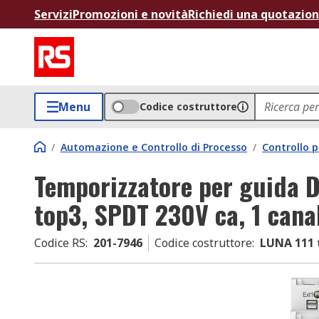
Servizi
Promozioni e novità
Richiedi una quotazio
Menu
Codice costruttore
/
Automazione e Controllo di Processo
/
Controllo p
Temporizzatore per guida 
top3, SPDT 230V ca, 1 canal
Codice RS
:
201-7946
Codice costruttore
:
LUNA 111 