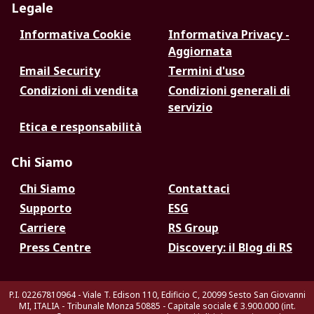
Legale
Informativa Cookie
Informativa Privacy -
Aggiornata
Email Security
Termini d'uso
Condizioni di vendita
Condizioni generali di
servizio
Etica e responsabilità
Chi Siamo
Chi Siamo
Contattaci
Supporto
ESG
Carriere
RS Group
Press Centre
Discovery: il Blog di RS
P.I. 02267810964 - Viale T. Edison 110, Edificio C, 20099 Sesto San Giovanni
MI, ITALIA - Tribunale Monza 50885 - Capitale sociale € 3.900.000 (int.