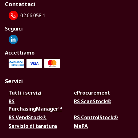
Contattaci
02.66.058.1
Seguici
Accettiamo
Servizi
Tutti i servizi
eProcurement
RS
RS ScanStock®
PurchasingManager™
RS VendStock®
RS ControlStock®
Servizio di taratura
MePA