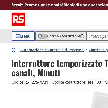
Servizi
Promozioni e novità
Richiedi una quotazio
Menu
Codice costruttore
/
Automazione e Controllo di Processo
/
Controllo p
Interruttore temporizzato 
canali, Minuti
Codice RS
:
275-4721
Codice costruttore
:
NTT03
C