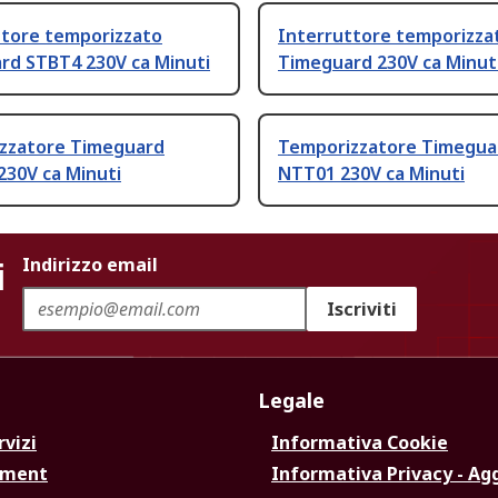
ttore temporizzato
Interruttore temporizza
rd STBT4 230V ca Minuti
Timeguard 230V ca Minut
zzatore Timeguard
Temporizzatore Timegua
230V ca Minuti
NTT01 230V ca Minuti
i
Indirizzo email
Iscriviti
Legale
rvizi
Informativa Cookie
ement
Informativa Privacy - Ag