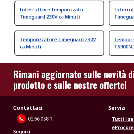
Interruttore temporizzato
Interru
Timeguard 230V ca Minuti
Timegua
Temporizzatore Timeguard 230V
Tempori
ca Minuti
TS900N 
Rimani aggiornato sulle novità d
prodotto e sulle nostre offerte!
Contattaci
Servizi
02.66.058.1
Tutti i se
eProcur
Seguici