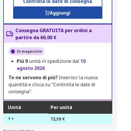
Controlla le date di consegna
Aggiungi
Consegna GRATUITA per ordini a
partire da 60,00 €
In magazzino
Più
9
unità in spedizione dal
10
agosto 2026
Te ne servono di più?
Inserisci la nuova
quantità e clicca su "Controlla le date di
consegna".
Unità
Per unità
1 +
72,59 €