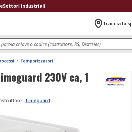
ne
Settori industriali
Traccia la s
rocessi
/
Temporizzatori
Timeguard 230V ca, 1
ostruttore
:
Timeguard