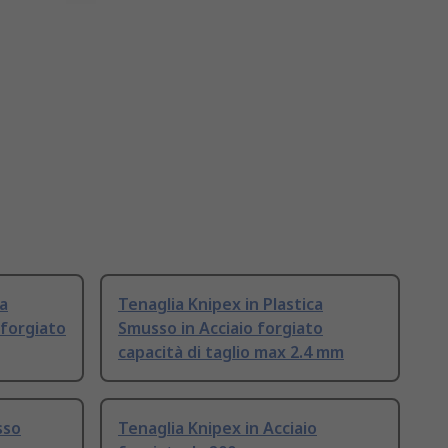
a
Tenaglia Knipex in Plastica
 forgiato
Smusso in Acciaio forgiato
capacità di taglio max 2.4 mm
sso
Tenaglia Knipex in Acciaio