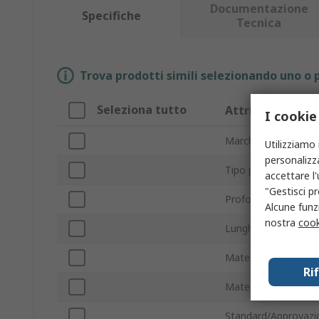
Documentazione
Specifiche
Tecnica
Trova prodotti simili selezionando uno o p
Seleziona tutto
Attributo
I cookie
Marchio
Utilizziamo 
personalizza
Tipo prodotto
accettare l
"Gestisci pr
Profondità di taglio
Alcune funzi
nostra
cook
Lunghezza compless
Materiale maniglia
Ri
Materiale ganasce
Standard/Approvazi