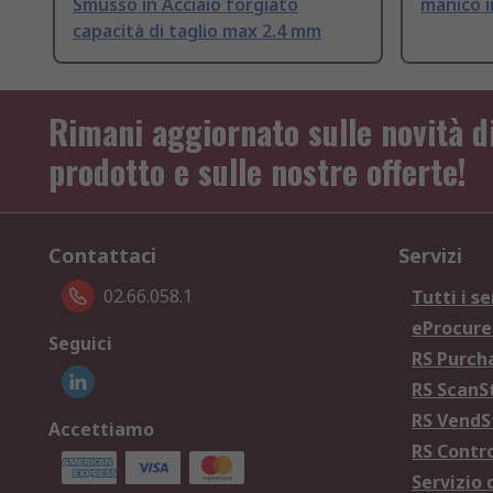
Smusso in Acciaio forgiato
manico i
capacità di taglio max 2.4 mm
Rimani aggiornato sulle novità d
prodotto e sulle nostre offerte!
Contattaci
Servizi
02.66.058.1
Tutti i se
eProcur
Seguici
RS Purc
RS Scan
RS Vend
Accettiamo
RS Contr
Servizio 