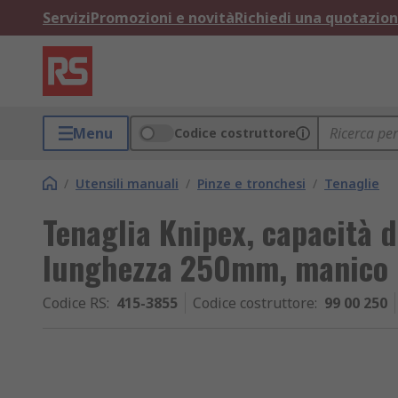
Servizi
Promozioni e novità
Richiedi una quotazio
Menu
Codice costruttore
/
Utensili manuali
/
Pinze e tronchesi
/
Tenaglie
Tenaglia Knipex, capacità d
lunghezza 250mm, manico i
Codice RS
:
415-3855
Codice costruttore
:
99 00 250