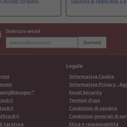
n Acciaio forgiato
capacità di taglio max 2.
i
Indirizzo email
Iscriviti
Legale
rvizi
Informativa Cookie
ement
Informativa Privacy - Ag
hasingManager™
Email Security
Stock®
Termini d'uso
Stock®
Condizioni di vendita
olStock®
Condizioni generali di ser
di taratura
Etica e responsabilità