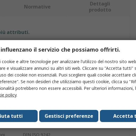
Dettagli
Normative
prodotto
iù attributi.
Valore
 influenzano il servizio che possiamo offrirti.
Knipex
i cookie e altre tecnologie per analizzare l'utilizzo del nostro sito web
re e visualizzare annunci su altri siti web. Cliccare su "Accetta tutti" s
Tenaglia
'uso dei cookie non essenziali. Puoi scegliere quali cookie accettare c
eferenze". Se non desideri che utilizziamo questi cookie, clicca su "Rifi
2.4 mm
onalità potrebbero non essere accessibili. Per ulteriori informazioni, l
ie policy
.
iva
250mm
Acciaio forgiato
fiuta tutti
Gestisci preferenze
Accetta t
Acciaio speciale per utensili di alta qualità
oni
DIN ISO 9242