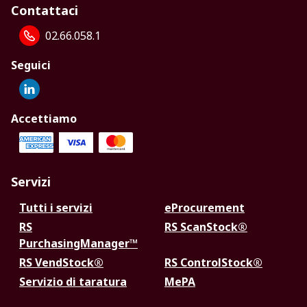
Contattaci
02.66.058.1
Seguici
Accettiamo
Servizi
Tutti i servizi
eProcurement
RS
RS ScanStock®
PurchasingManager™
RS VendStock®
RS ControlStock®
Servizio di taratura
MePA