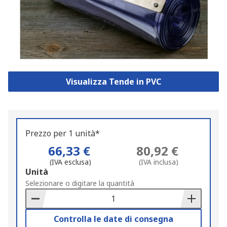
Visualizza Tende in PVC
Prezzo per 1 unità*
66,33 €
80,92 €
(IVA esclusa)
(IVA inclusa)
Add
Unità
to
Selezionare o digitare la quantità
Basket
Controlla le date di consegna