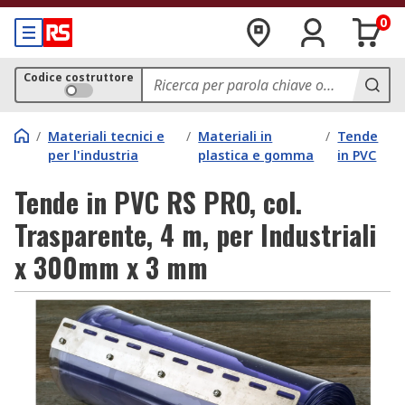
0
Codice costruttore
/
Materiali tecnici e
/
Materiali in
/
Tende
per l'industria
plastica e gomma
in PVC
Tende in PVC RS PRO, col.
Trasparente, 4 m, per Industriali
x 300mm x 3 mm