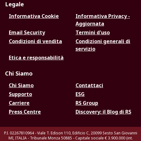
Legale
Informativa Cookie
Informativa Privacy -
Aggiornata
Email Security
Termini d'uso
Condizioni di vendita
Condizioni generali di
servizio
Etica e responsabilità
Chi Siamo
Chi Siamo
Contattaci
Supporto
ESG
Carriere
RS Group
Press Centre
Discovery: il Blog di RS
P.I. 02267810964 - Viale T. Edison 110, Edificio C, 20099 Sesto San Giovanni
MI, ITALIA - Tribunale Monza 50885 - Capitale sociale € 3.900.000 (int.