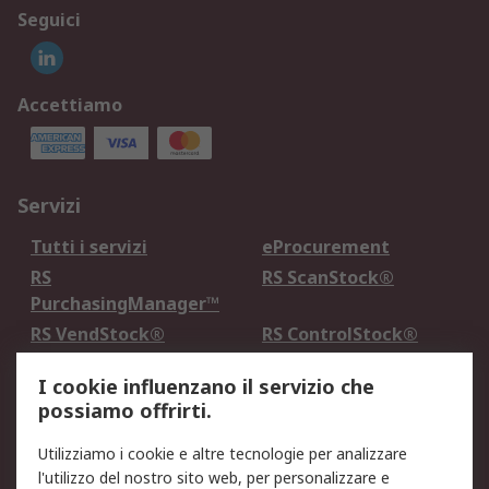
Seguici
Accettiamo
Servizi
Tutti i servizi
eProcurement
RS
RS ScanStock®
PurchasingManager™
RS VendStock®
RS ControlStock®
Servizio di taratura
MePA
I cookie influenzano il servizio che
possiamo offrirti.
Legale
Utilizziamo i cookie e altre tecnologie per analizzare
Informativa Cookie
Informativa Privacy -
l'utilizzo del nostro sito web, per personalizzare e
Aggiornata