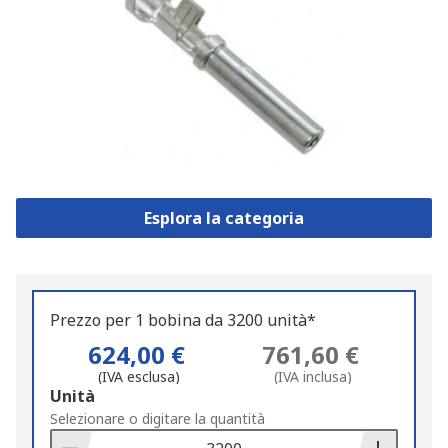
Esplora la categoria
Prezzo per 1 bobina da 3200 unità*
624,00 €
761,60 €
(IVA esclusa)
(IVA inclusa)
Add
Unità
to
Selezionare o digitare la quantità
Basket