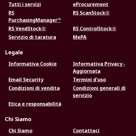
Tutti i servizi
eProcurement
RS
RS ScanStock®
PurchasingManager™
RS VendStock®
RS ControlStock®
Servizio di taratura
MePA
Legale
Informativa Cookie
Informativa Privacy -
Aggiornata
Email Security
Termini d'uso
Condizioni di vendita
Condizioni generali di
servizio
Etica e responsabilità
Chi Siamo
Chi Siamo
Contattaci