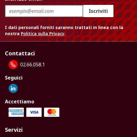
Iscriviti
I dati personali forniti saranno trattati in linea con la
nostra
Politica sulla Privacy
.
Contattaci
02.66.058.1
Seguici
Accettiamo
Servizi