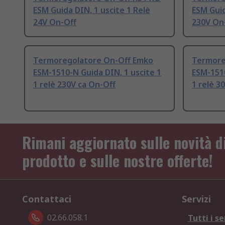
ESM Guida DIN, 1 uscite 1 Relè
ESM Guid
24V On-Off
230V On
Termoregolatore On-Off Emko
Termore
ESM-1510-N Guida DIN, 1 uscite 1
ESM-1510
1 relè 230V ca On-Off
1 relè 3
Rimani aggiornato sulle novità d
prodotto e sulle nostre offerte!
Contattaci
Servizi
02.66.058.1
Tutti i se