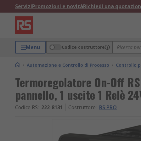
Servizi
Promozioni e novità
Richiedi una quotazio
Menu
Codice costruttore
/
Automazione e Controllo di Processo
/
Controllo p
Termoregolatore On-Off R
pannello, 1 uscite 1 Relè 2
Codice RS
:
222-8131
Costruttore
:
RS PRO