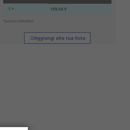
1 +
169,56 €
*prezzo indicativo
Aggiungi alla tua lista