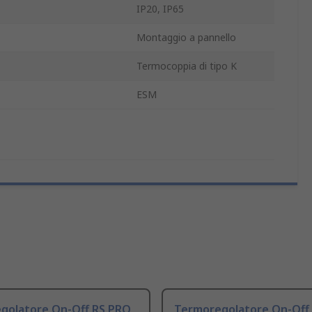
IP20, IP65
Montaggio a pannello
Termocoppia di tipo K
ESM
golatore On-Off RS PRO
Termoregolatore On-Off