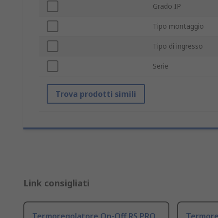
Grado IP
Tipo montaggio
Tipo di ingresso
Serie
Trova prodotti simili
Link consigliati
Termoregolatore On-Off RS PRO
Termore