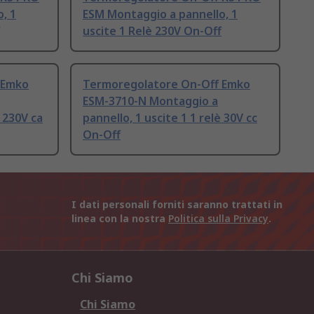
, 1
ESM Montaggio a pannello, 1
uscite 1 Relè 230V On-Off
 Emko
Termoregolatore On-Off Emko
ESM-3710-N Montaggio a
è 230V ca
pannello, 1 uscite 1 1 relè 30V cc
On-Off
I dati personali forniti saranno trattati in
linea con la nostra
Politica sulla Privacy
.
Chi Siamo
Chi Siamo