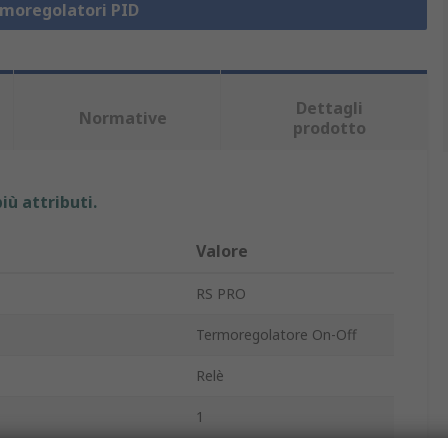
rmoregolatori PID
Dettagli
Normative
prodotto
iù attributi.
Valore
RS PRO
Termoregolatore On-Off
Relè
1