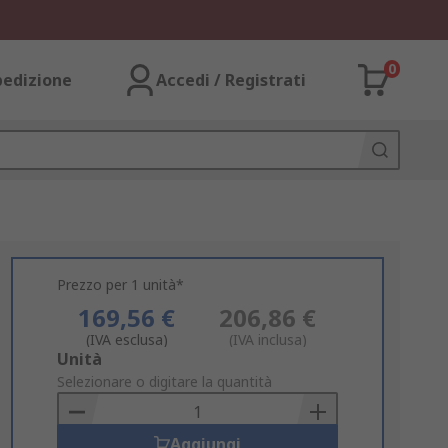
0
pedizione
Accedi / Registrati
Prezzo per 1 unità*
169,56 €
206,86 €
(IVA esclusa)
(IVA inclusa)
Add
Unità
to
Selezionare o digitare la quantità
Basket
Aggiungi