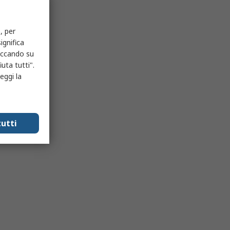
, per
ignifica
liccando su
uta tutti".
eggi la
utti