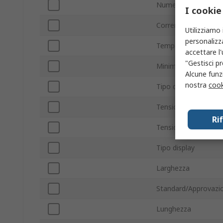
Numero di uscite
I cookie
Corrente massima
Utilizziamo 
personalizza
Temperatura massim
accettare l
"Gestisci pr
Minima temperatura
Alcune funzi
nostra
cook
Tipo di controllo
Tensione massima d
Ri
Tensione massima
Tipo display
Larghezza
Standard/Approvazio
Lunghezza