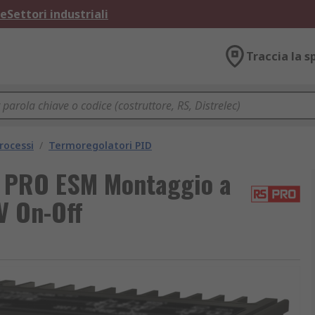
ne
Settori industriali
Traccia la s
rocessi
/
Termoregolatori PID
S PRO ESM Montaggio a
4V On-Off