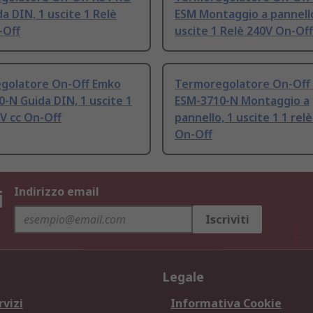
a DIN, 1 uscite 1 Relè
ESM Montaggio a pannello
-Off
uscite 1 Relè 240V On-Off
golatore On-Off Emko
Termoregolatore On-Off
-N Guida DIN, 1 uscite 1
ESM-3710-N Montaggio a
0V cc On-Off
pannello, 1 uscite 1 1 rel
On-Off
i
Indirizzo email
Iscriviti
Legale
rvizi
Informativa Cookie