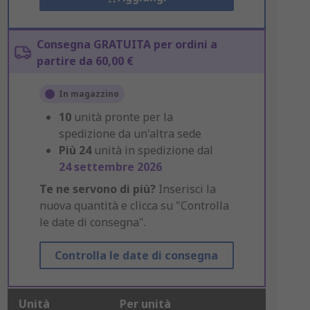
Consegna GRATUITA per ordini a
partire da 60,00 €
In magazzino
10
unità pronte per la
spedizione da un'altra sede
Più
24
unità in spedizione dal
24 settembre 2026
Te ne servono di più?
Inserisci la
nuova quantità e clicca su "Controlla
le date di consegna".
Controlla le date di consegna
Unità
Per unità