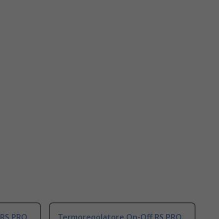
 RS PRO
Termoregolatore On-Off RS PRO