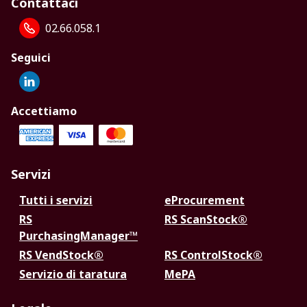
Contattaci
02.66.058.1
Seguici
Accettiamo
Servizi
Tutti i servizi
eProcurement
RS
RS ScanStock®
PurchasingManager™
RS VendStock®
RS ControlStock®
Servizio di taratura
MePA