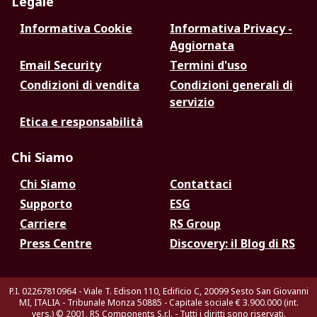
Legale
Informativa Cookie
Informativa Privacy -
Aggiornata
Email Security
Termini d'uso
Condizioni di vendita
Condizioni generali di
servizio
Etica e responsabilità
Chi Siamo
Chi Siamo
Contattaci
Supporto
ESG
Carriere
RS Group
Press Centre
Discovery: il Blog di RS
P.I. 02267810964 - Viale T. Edison 110, Edificio C, 20099 Sesto San Giovanni
MI, ITALIA - Tribunale Monza 50885 - Capitale sociale € 3.900.000 (int.
vers.)
© 2001, RS Components S.r.l. - Tutti i diritti sono riservati.