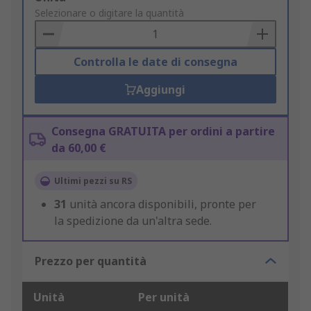
to
Selezionare o digitare la quantità
Basket
Controlla le date di consegna
Aggiungi
Consegna GRATUITA per ordini a partire
da 60,00 €
Ultimi pezzi su RS
31
unità ancora disponibili, pronte per
la spedizione da un'altra sede.
Prezzo per quantità
Unità
Per unità