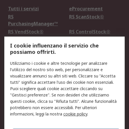
Tutti i servizi
eProcurement
RS
RS ScanStock®
PurchasingManager™
RS VendStock®
RS ControlStock®
Servizio di taratura
MePA
I cookie influenzano il servizio che
possiamo offrirti.
Legale
Utilizziamo i cookie e altre tecnologie per analizzare
Informativa Cookie
Informativa Privacy -
l'utilizzo del nostro sito web, per personalizzare e
Aggiornata
visualizzare annunci su altri siti web. Cliccare su "Accetta
Email Security
Termini d'uso
tutti" significa accettare l'uso dei cookie non essenziali.
Condizioni di vendita
Condizioni generali di
Puoi scegliere quali cookie accettare cliccando su
servizio
"Gestisci preferenze". Se non desideri che utilizziamo
questi cookie, clicca su "Rifiuta tutti". Alcune funzionalità
Etica e responsabilità
potrebbero non essere accessibili. Per ulteriori
informazioni, leggi la nostra
cookie policy
.
Chi Siamo
Chi Siamo
Contattaci