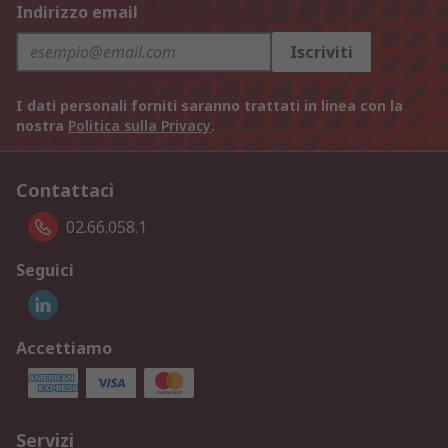
Indirizzo email
Iscriviti
I dati personali forniti saranno trattati in linea con la
nostra
Politica sulla Privacy
.
Contattaci
02.66.058.1
Seguici
Accettiamo
Servizi