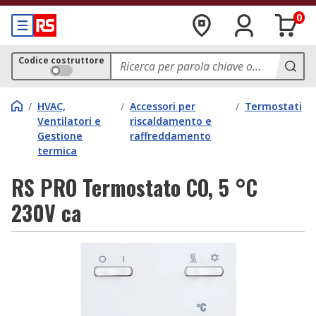
0
Codice costruttore
/
HVAC,
/
Accessori per
/
Termostati
Ventilatori e
riscaldamento e
Gestione
raffreddamento
termica
RS PRO Termostato CO, 5 °C
230V ca