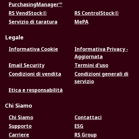
PurchasingManager™
RS VendStock®
RS ControlStock®
Servizio di taratura
MePA
Legale
Informativa Cookie
Informativa Privacy -
Aggiornata
Email Security
Termini d'uso
Condizioni di vendita
Condizioni generali di
servizio
Etica e responsabilità
Chi Siamo
Chi Siamo
Contattaci
Supporto
ESG
Carriere
RS Group