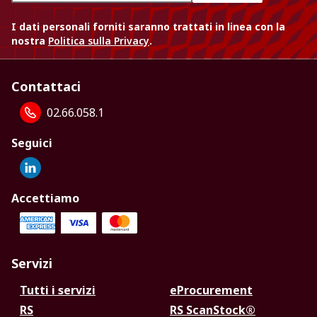
I dati personali forniti saranno trattati in linea con la
nostra
Politica sulla Privacy
.
Contattaci
02.66.058.1
Seguici
Accettiamo
Servizi
Tutti i servizi
eProcurement
RS
RS ScanStock®