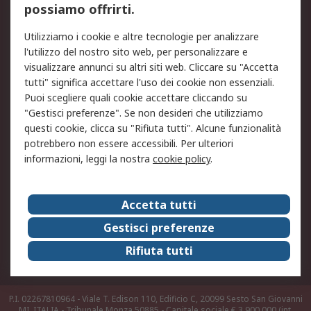
possiamo offrirti.
Legale
Utilizziamo i cookie e altre tecnologie per analizzare
Informativa Cookie
Informativa Privacy -
l'utilizzo del nostro sito web, per personalizzare e
Aggiornata
visualizzare annunci su altri siti web. Cliccare su "Accetta
Email Security
Termini d'uso
tutti" significa accettare l'uso dei cookie non essenziali.
Condizioni di vendita
Condizioni generali di
Puoi scegliere quali cookie accettare cliccando su
servizio
"Gestisci preferenze". Se non desideri che utilizziamo
questi cookie, clicca su "Rifiuta tutti". Alcune funzionalità
Etica e responsabilità
potrebbero non essere accessibili. Per ulteriori
informazioni, leggi la nostra
cookie policy
.
Chi Siamo
Chi Siamo
Contattaci
Accetta tutti
Supporto
ESG
Gestisci preferenze
Carriere
RS Group
Rifiuta tutti
Press Centre
Discovery: il Blog di RS
P.I. 02267810964 - Viale T. Edison 110, Edificio C, 20099 Sesto San Giovanni
MI, ITALIA - Tribunale Monza 50885 - Capitale sociale € 3.900.000 (int.