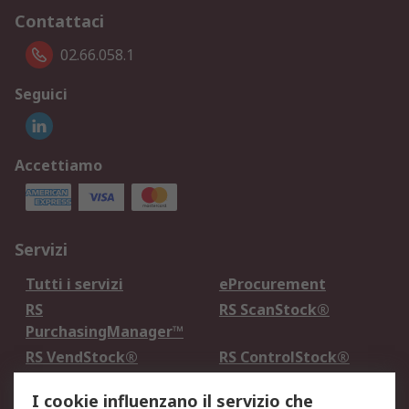
Contattaci
02.66.058.1
Seguici
Accettiamo
Servizi
Tutti i servizi
eProcurement
RS
RS ScanStock®
PurchasingManager™
RS VendStock®
RS ControlStock®
Servizio di taratura
MePA
I cookie influenzano il servizio che