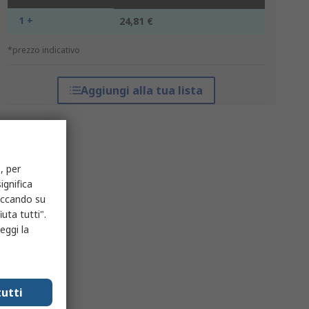
1 +
24,81 €
*prezzo indicativo
Aggiungi alla tua lista
, per
ignifica
liccando su
uta tutti".
eggi la
utti