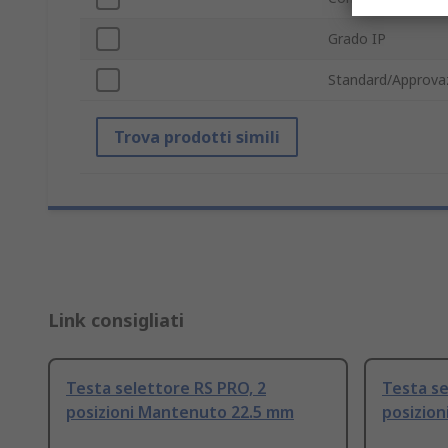
Grado IP
Standard/Approvaz
Trova prodotti simili
Link consigliati
Testa selettore RS PRO, 2
Testa se
posizioni Mantenuto 22.5 mm
posizio