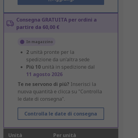
Consegna GRATUITA per ordini a
partire da 60,00 €
In magazzino
2
unità pronte per la
spedizione da un'altra sede
Più
10
unità in spedizione dal
11 agosto 2026
Te ne servono di più?
Inserisci la
nuova quantità e clicca su "Controlla
le date di consegna".
Controlla le date di consegna
Unità
Per unità