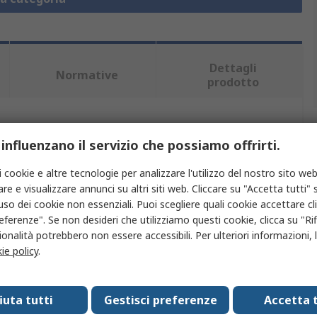
Dettagli
Normative
prodotto
iù attributi.
 influenzano il servizio che possiamo offrirti.
Valore
i cookie e altre tecnologie per analizzare l'utilizzo del nostro sito web
re e visualizzare annunci su altri siti web. Cliccare su "Accetta tutti" s
RS PRO
'uso dei cookie non essenziali. Puoi scegliere quali cookie accettare c
eferenze". Se non desideri che utilizziamo questi cookie, clicca su "Rifi
Testa selettore
onalità potrebbero non essere accessibili. Per ulteriori informazioni, l
ie policy
.
22.5mm
ni
2
fiuta tutti
Gestisci preferenze
Accetta t
Mantenuto