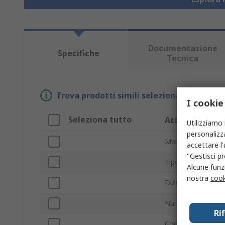
Documentazione
Specifiche
Tecnica
Trova prodotti simili selezionando uno o p
I cookie
Seleziona tutto
Attributo
Utilizziamo 
personalizza
Marchio
accettare l
"Gestisci pr
Tipo prodotto
Alcune funzi
nostra
cook
Diametro foro
Numero di posizio
Ri
Commutazione