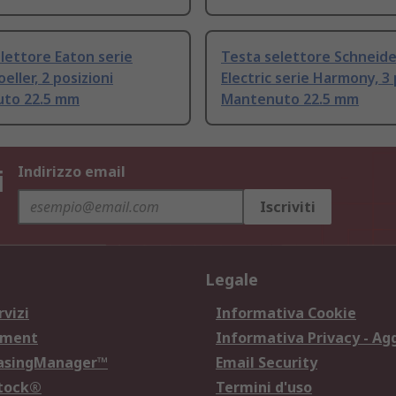
lettore Eaton serie
Testa selettore Schneide
eller, 2 posizioni
Electric serie Harmony, 3 
to 22.5 mm
Mantenuto 22.5 mm
i
Indirizzo email
Iscriviti
Legale
rvizi
Informativa Cookie
ement
Informativa Privacy - Ag
hasingManager™
Email Security
Stock®
Termini d'uso