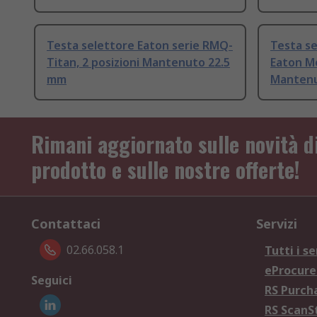
Testa selettore Eaton serie RMQ-
Testa se
Titan, 2 posizioni Mantenuto 22.5
Eaton Mo
mm
Mantenu
Rimani aggiornato sulle novità d
prodotto e sulle nostre offerte!
Contattaci
Servizi
02.66.058.1
Tutti i se
eProcur
Seguici
RS Purc
RS Scan