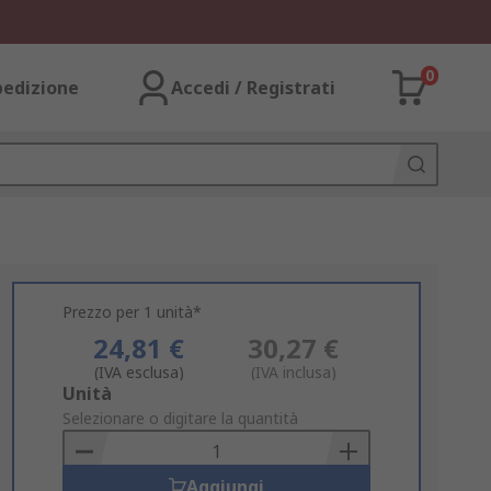
0
pedizione
Accedi / Registrati
Prezzo per 1 unità*
24,81 €
30,27 €
(IVA esclusa)
(IVA inclusa)
Add
Unità
to
Selezionare o digitare la quantità
Basket
Aggiungi