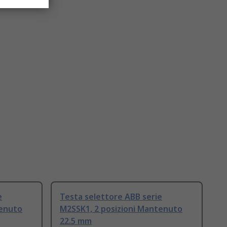
e
Testa selettore ABB serie
tenuto
M2SSK1, 2 posizioni Mantenuto
22.5 mm