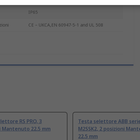
IP65
ioni
CE – UKCA,EN 60947-5-1 and UL 508
lettore RS PRO, 3
Testa selettore ABB seri
ni Mantenuto 22.5 mm
M2SSK2, 2 posizioni Man
22.5 mm