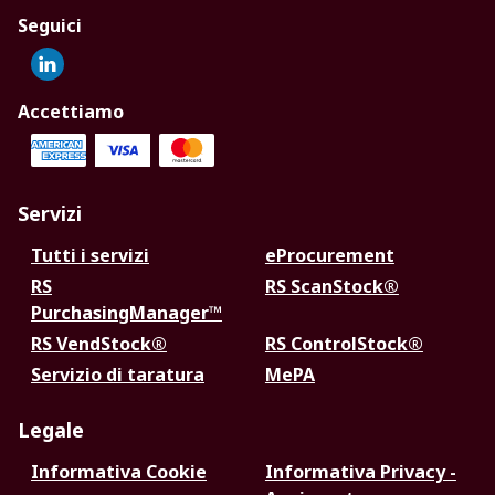
Seguici
Accettiamo
Servizi
Tutti i servizi
eProcurement
RS
RS ScanStock®
PurchasingManager™
RS VendStock®
RS ControlStock®
Servizio di taratura
MePA
Legale
Informativa Cookie
Informativa Privacy -