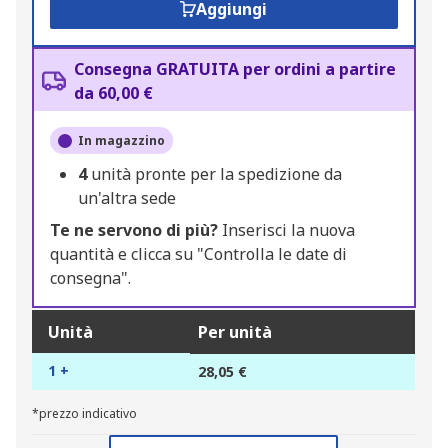
Aggiungi
Consegna GRATUITA per ordini a partire
da 60,00 €
In magazzino
4
unità pronte per la spedizione da
un'altra sede
Te ne servono di più?
Inserisci la nuova
quantità e clicca su "Controlla le date di
consegna".
Unità
Per unità
1 +
28,05 €
*prezzo indicativo