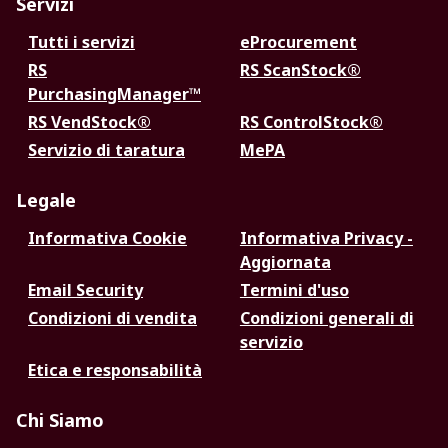
Servizi
Tutti i servizi
eProcurement
RS
RS ScanStock®
PurchasingManager™
RS VendStock®
RS ControlStock®
Servizio di taratura
MePA
Legale
Informativa Cookie
Informativa Privacy -
Aggiornata
Email Security
Termini d'uso
Condizioni di vendita
Condizioni generali di
servizio
Etica e responsabilità
Chi Siamo