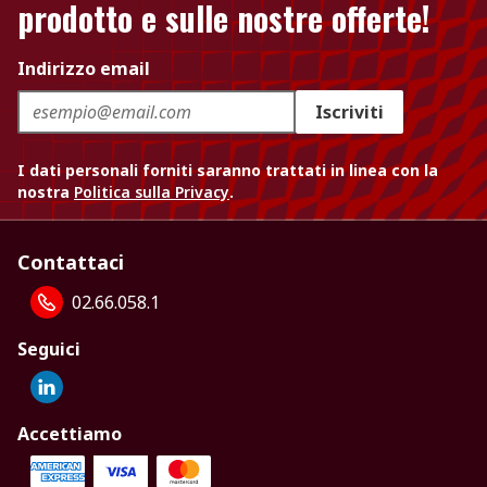
prodotto e sulle nostre offerte!
Indirizzo email
Iscriviti
I dati personali forniti saranno trattati in linea con la
nostra
Politica sulla Privacy
.
Contattaci
02.66.058.1
Seguici
Accettiamo