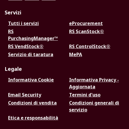
Servizi
Tutti i servizi
eProcurement
RS
RS ScanStock®
PurchasingManager™
RS VendStock®
RS ControlStock®
Servizio di taratura
MePA
Legale
Informativa Cookie
Informativa Privacy -
Aggiornata
Email Security
Termini d'uso
Condizioni di vendita
Condizioni generali di
servizio
Etica e responsabilità