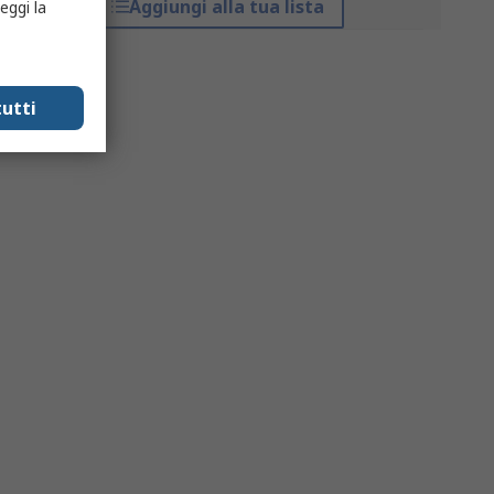
Aggiungi alla tua lista
eggi la
utti