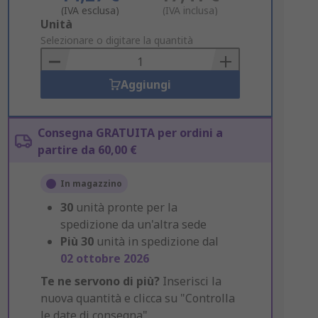
(IVA esclusa)
(IVA inclusa)
Add
Unità
to
Selezionare o digitare la quantità
Basket
Aggiungi
Consegna GRATUITA per ordini a
partire da 60,00 €
In magazzino
30
unità pronte per la
spedizione da un'altra sede
Più
30
unità in spedizione dal
02 ottobre 2026
Te ne servono di più?
Inserisci la
nuova quantità e clicca su "Controlla
le date di consegna".