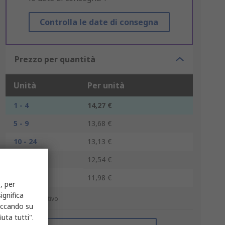
Controlla le date di consegna
Prezzo per quantità
Unità
Per unità
1 - 4
14,27 €
5 - 9
13,68 €
10 - 24
13,13 €
25 - 49
12,54 €
50 +
11,98 €
, per
ignifica
*prezzo indicativo
liccando su
uta tutti".