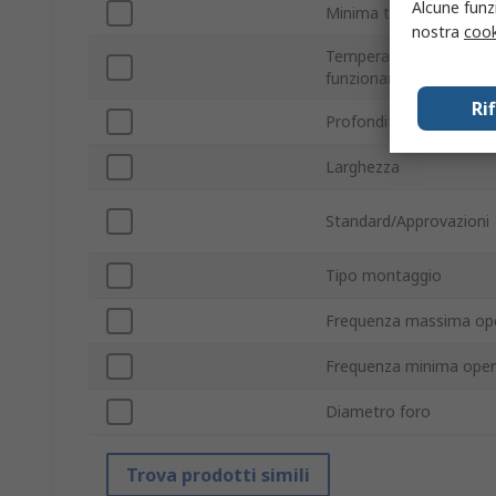
Alcune funzi
Minima temperatura op
nostra
cook
Temperatura massima 
funzionamento
Ri
Profondità
Larghezza
Standard/Approvazioni
Tipo montaggio
Frequenza massima ope
Frequenza minima oper
Diametro foro
Trova prodotti simili