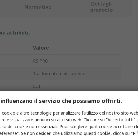
Dettagli
Normative
prodotto
iù attributi.
Valore
RS PRO
Trasformatore di corrente
LCT
o
1, 5A
 influenzano il servizio che possiamo offrirti.
a
i cookie e altre tecnologie per analizzare l'utilizzo del nostro sito web
Filo
re e visualizzare annunci su altri siti web. Cliccare su "Accetta tutti" s
'uso dei cookie non essenziali. Puoi scegliere quali cookie accettare c
150A
eferenze". Se non desideri che utilizziamo questi cookie, clicca su "Rifi