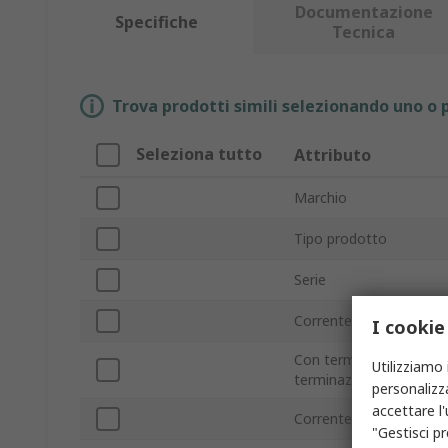
Documentazione
Specifiche
Tecnica
Trova prodotti simili selezionando uno o p
Seleziona tutto
Attributo
Marchio
Tipo prodotto
Serie
Corrente del secondari
I cookie
Con terminazione/senz
Utilizziamo 
terminazione
personalizza
accettare l
Corrente primaria
"Gestisci pr