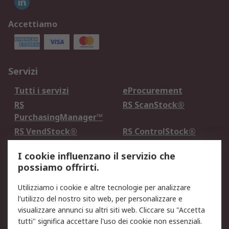
Accettiamo
Servizi
Tutti i servizi
eProcurement
RS
RS ScanStock®
PurchasingManager™
RS VendStock®
RS ControlStock®
Servizio di taratura
MePA
I cookie influenzano il servizio che
possiamo offrirti.
Legale
Utilizziamo i cookie e altre tecnologie per analizzare
Informativa Cookie
Informativa Privacy -
l'utilizzo del nostro sito web, per personalizzare e
Aggiornata
visualizzare annunci su altri siti web. Cliccare su "Accetta
Email Security
Termini d'uso
tutti" significa accettare l'uso dei cookie non essenziali.