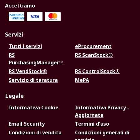
Accettiamo
Servizi
Tutti i servizi
eProcurement
RS
RS ScanStock®
PurchasingManager™
RS VendStock®
RS ControlStock®
Servizio di taratura
MePA
Legale
Informativa Cookie
Informativa Privacy -
Aggiornata
Email Security
Termini d'uso
Condizioni di vendita
Condizioni generali di