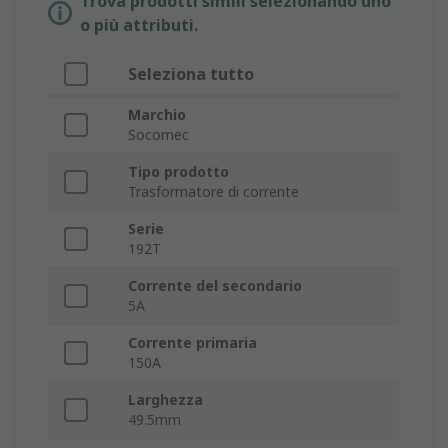
Trova prodotti simili selezionando uno
o più attributi.
Seleziona tutto
Marchio
Socomec
Tipo prodotto
Trasformatore di corrente
Serie
192T
Corrente del secondario
5A
Corrente primaria
150A
Larghezza
49.5mm