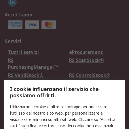
Accettiamo
Servizi
Tutti i servizi
eProcurement
RS
RS ScanStock®
PurchasingManager™
RS VendStock®
RS ControlStock®
Servizio di taratura
MePA
I cookie influenzano il servizio che
possiamo offrirti.
Legale
Utilizziamo i cookie e altre tecnologie per analizzare
Informativa Cookie
Informativa Privacy -
l'utilizzo del nostro sito web, per personalizzare e
Aggiornata
visualizzare annunci su altri siti web. Cliccare su "Accetta
Email Security
Termini d'uso
tutti" significa accettare l'uso dei cookie non essenziali.