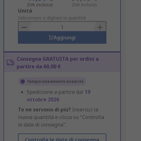
(IVA esclusa)
(IVA inclusa)
Add
Unità
to
Selezionare o digitare la quantità
Basket
Aggiungi
Consegna GRATUITA per ordini a
partire da 60,00 €
Temporaneamente esaurito
Spedizione a partire dal
19
ottobre 2026
Te ne servono di più?
Inserisci la
nuova quantità e clicca su "Controlla
le date di consegna".
Controlla le date di consegna