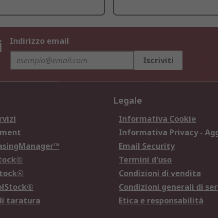
i
Indirizzo email
Iscriviti
Legale
rvizi
Informativa Cookie
ement
Informativa Privacy - Ag
hasingManager™
Email Security
Stock®
Termini d'uso
Stock®
Condizioni di vendita
olStock®
Condizioni generali di ser
di taratura
Etica e responsabilità