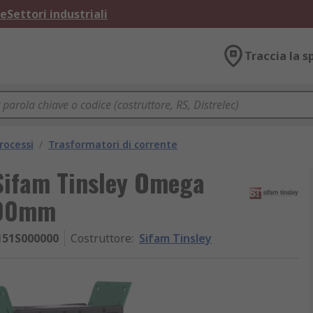
ne
Settori industriali
Traccia la s
rocessi
/
Trasformatori di corrente
 Sifam Tinsley Omega
100mm
151S000000
Costruttore
:
Sifam Tinsley