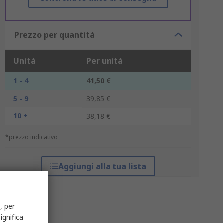
Prezzo per quantità
Unità
Per unità
1 - 4
41,50 €
5 - 9
39,85 €
10 +
38,18 €
*prezzo indicativo
Aggiungi alla tua lista
, per
ignifica