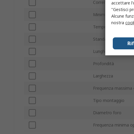
Corrente primaria
accettare l
"Gestisci pr
Minima temperatura 
Alcune funzi
nostra
cook
Temperatura massim
Standard/Approvazio
Ri
Lunghezza
Profondità
Larghezza
Frequenza massima 
Tipo montaggio
Diametro foro
Frequenza minima op