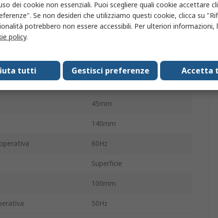
1250A
'uso dei cookie non essenziali. Puoi scegliere quali cookie accettare c
eferenze". Se non desideri che utilizziamo questi cookie, clicca su "Rifi
operativa
20°C
onalità potrebbero non essere accessibili. Per ulteriori informazioni, l
ie policy
.
a di funzionamento
70°C
ni
UL
fiuta tutti
Gestisci preferenze
Accetta t
155mm
45mm
140mm
operativa
60Hz
Superficie
100mm
erativa
50Hz