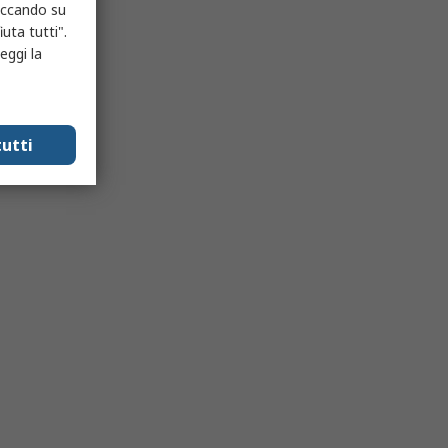
liccando su
uta tutti".
eggi la
utti