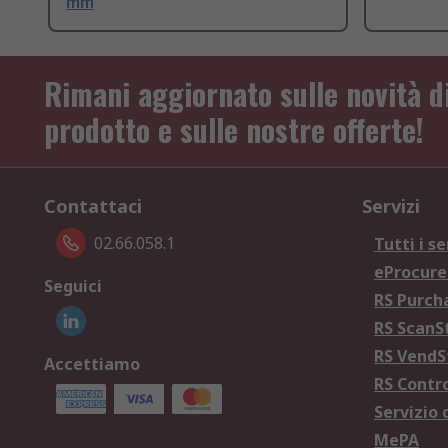
mm
Rimani aggiornato sulle novità d
prodotto e sulle nostre offerte!
Contattaci
Servizi
02.66.058.1
Tutti i se
eProcur
Seguici
RS Purc
RS Scan
RS Vend
Accettiamo
RS Contr
Servizio 
MePA