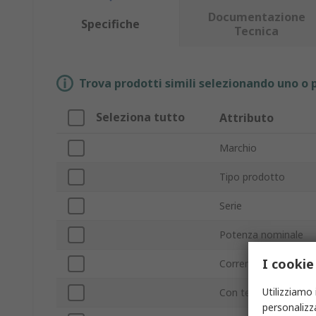
Documentazione
Specifiche
Tecnica
Trova prodotti simili selezionando uno o p
Seleziona tutto
Attributo
Marchio
Tipo prodotto
Serie
Potenza nominale
I cookie
Corrente del seconda
Utilizziamo 
Con terminazione/se
personalizza