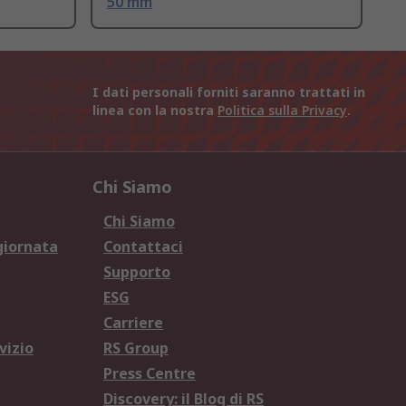
50 mm
I dati personali forniti saranno trattati in
linea con la nostra
Politica sulla Privacy
.
Chi Siamo
Chi Siamo
giornata
Contattaci
Supporto
ESG
Carriere
vizio
RS Group
Press Centre
Discovery: il Blog di RS