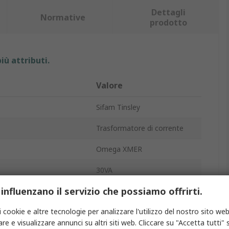
Dettagli
Normative
prodotto
iù attributi.
Valore
Sifam Tinsley
Trasformatore di corrente
Omega XMER
30VA
 influenzano il servizio che possiamo offrirti.
rio
5A
i cookie e altre tecnologie per analizzare l'utilizzo del nostro sito web
nza terminazione
Filo
re e visualizzare annunci su altri siti web. Cliccare su "Accetta tutti" s