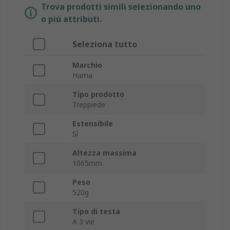
Trova prodotti simili selezionando uno
o più attributi.
Seleziona tutto
Marchio
Hama
Tipo prodotto
Treppiede
Estensibile
Sì
Altezza massima
1065mm
Peso
520g
Tipo di testa
A 3 vie