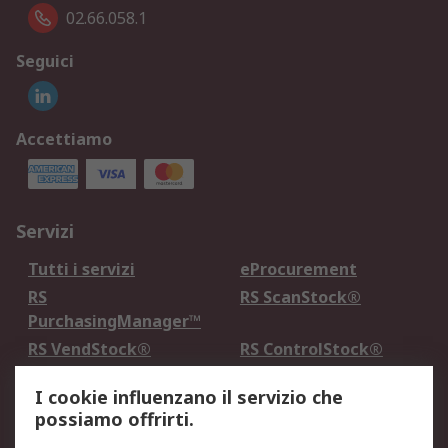
02.66.058.1
Seguici
Accettiamo
Servizi
Tutti i servizi
eProcurement
RS
RS ScanStock®
PurchasingManager™
RS VendStock®
RS ControlStock®
Servizio di taratura
MePA
I cookie influenzano il servizio che
possiamo offrirti.
Legale