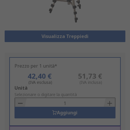
Visualizza Treppiedi
Prezzo per 1 unità*
42,40 €
51,73 €
(IVA esclusa)
(IVA inclusa)
Add
Unità
to
Selezionare o digitare la quantità
Basket
Aggiungi