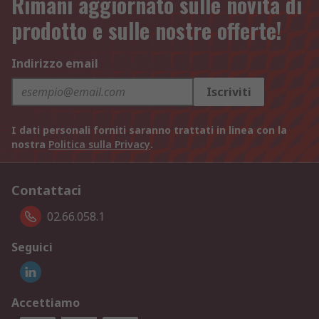
Rimani aggiornato sulle novità di
prodotto e sulle nostre offerte!
Indirizzo email
Iscriviti
I dati personali forniti saranno trattati in linea con la
nostra
Politica sulla Privacy
.
Contattaci
02.66.058.1
Seguici
Accettiamo