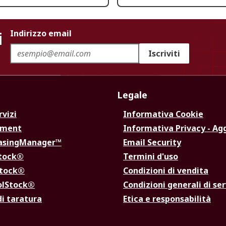
i
Indirizzo email
Iscriviti
Legale
rvizi
Informativa Cookie
ement
Informativa Privacy - Ag
hasingManager™
Email Security
Stock®
Termini d'uso
Stock®
Condizioni di vendita
olStock®
Condizioni generali di ser
di taratura
Etica e responsabilità