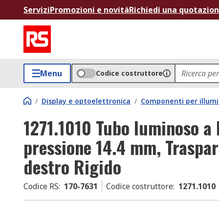
Servizi
Promozioni e novità
Richiedi una quotazio
Menu
Codice costruttore
/
Display e optoelettronica
/
Componenti per illum
1271.1010 Tubo luminoso a
pressione 14.4 mm, Traspar
destro Rigido
Codice RS
:
170-7631
Codice costruttore
:
1271.1010