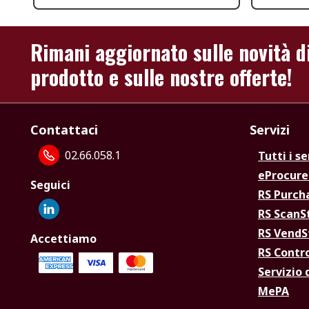
Rimani aggiornato sulle novità d
prodotto e sulle nostre offerte!
Contattaci
Servizi
02.66.058.1
Tutti i se
eProcur
Seguici
RS Purc
RS Scan
RS Vend
Accettiamo
RS Contr
Servizio 
MePA