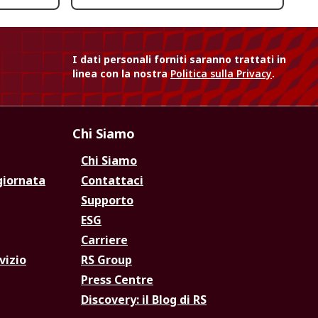
I dati personali forniti saranno trattati in
linea con la nostra
Politica sulla Privacy
.
Chi Siamo
Chi Siamo
giornata
Contattaci
Supporto
ESG
Carriere
vizio
RS Group
Press Centre
Discovery: il Blog di RS