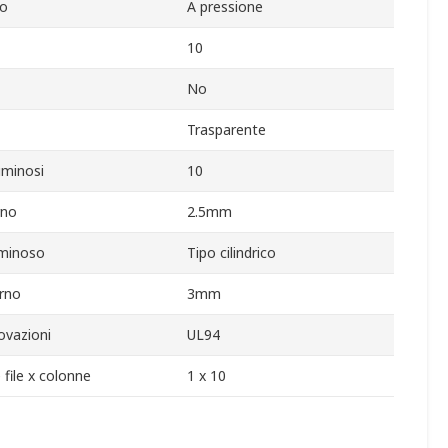
io
A pressione
10
No
Trasparente
uminosi
10
rno
2.5mm
uminoso
Tipo cilindrico
rno
3mm
ovazioni
UL94
 file x colonne
1 x 10