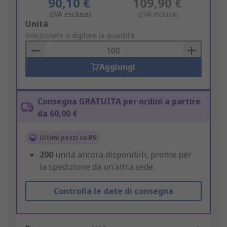
90,10 €
109,90 €
(IVA esclusa)
(IVA inclusa)
Add
Unità
to
Selezionare o digitare la quantità
Basket
Aggiungi
Consegna GRATUITA per ordini a partire
da 60,00 €
Ultimi pezzi su RS
200
unità ancora disponibili, pronte per
la spedizione da un'altra sede.
Controlla le date di consegna