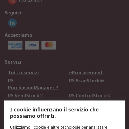
02.66.058.1
Seguici
Accettiamo
Servizi
Tutti i servizi
eProcurement
RS
RS ScanStock®
PurchasingManager™
RS VendStock®
RS ControlStock®
Servizio di taratura
MePA
I cookie influenzano il servizio che
possiamo offrirti.
Legale
Utilizziamo i cookie e altre tecnologie per analizzare