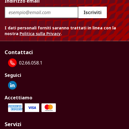
Indirizzo email
Iscriviti
I dati personali forniti saranno trattati in linea con la
nostra
Politica sulla Privacy
.
Contattaci
02.66.058.1
Seguici
Accettiamo
Servizi