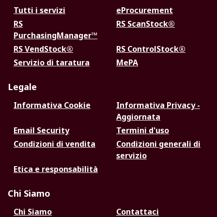
Tutti i servizi
eProcurement
RS
RS ScanStock®
PurchasingManager™
RS VendStock®
RS ControlStock®
Servizio di taratura
MePA
Legale
Informativa Cookie
Informativa Privacy -
Aggiornata
Email Security
Termini d'uso
Condizioni di vendita
Condizioni generali di
servizio
Etica e responsabilità
Chi Siamo
Chi Siamo
Contattaci