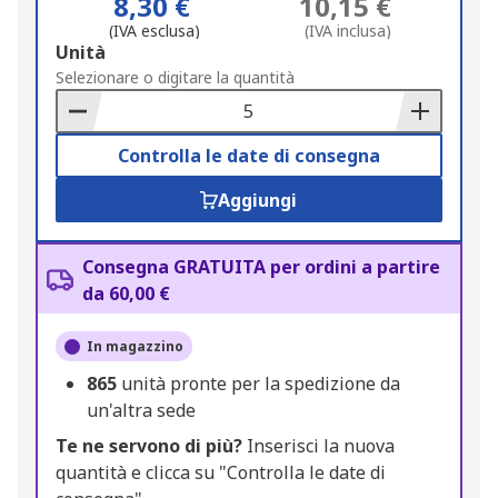
8,30 €
10,15 €
(IVA esclusa)
(IVA inclusa)
Add
Unità
to
Selezionare o digitare la quantità
Basket
Controlla le date di consegna
Aggiungi
Consegna GRATUITA per ordini a partire
da 60,00 €
In magazzino
865
unità pronte per la spedizione da
un'altra sede
Te ne servono di più?
Inserisci la nuova
quantità e clicca su "Controlla le date di