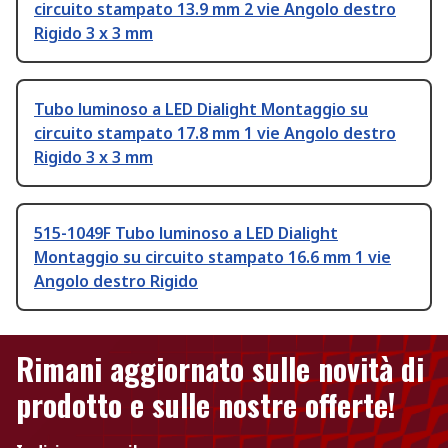
circuito stampato 13.9 mm 2 vie Angolo destro
Rigido 3 x 3 mm
Tubo luminoso a LED Dialight Montaggio su
circuito stampato 17.8 mm 1 vie Angolo destro
Rigido 3 x 3 mm
515-1049F Tubo luminoso a LED Dialight
Montaggio su circuito stampato 16.6 mm 1 vie
Angolo destro Rigido
Rimani aggiornato sulle novità di
prodotto e sulle nostre offerte!