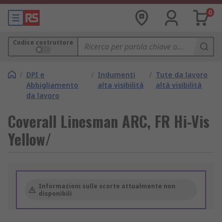
0
Codice costruttore
/
DPI e
/
Indumenti
/
Tute da lavoro
Abbigliamento
alta visibilità
altà visibilità
da lavoro
Coverall Linesman ARC, FR Hi-Vis
Yellow/
Informazioni sulle scorte attualmente non
disponibili