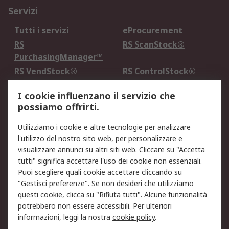
Servizi
Tutti i servizi
eProcurement
RS
RS ScanStock®
PurchasingManager™
RS VendStock®
RS ControlStock®
Servizio di taratura
MePA
I cookie influenzano il servizio che
possiamo offrirti.
Legale
Utilizziamo i cookie e altre tecnologie per analizzare
Informativa Cookie
Informativa Privacy -
l'utilizzo del nostro sito web, per personalizzare e
Aggiornata
visualizzare annunci su altri siti web. Cliccare su "Accetta
Email Security
Termini d'uso
tutti" significa accettare l'uso dei cookie non essenziali.
Condizioni di vendita
Condizioni generali di
Puoi scegliere quali cookie accettare cliccando su
servizio
"Gestisci preferenze". Se non desideri che utilizziamo
questi cookie, clicca su "Rifiuta tutti". Alcune funzionalità
Etica e responsabilità
potrebbero non essere accessibili. Per ulteriori
informazioni, leggi la nostra
cookie policy
.
Chi Siamo