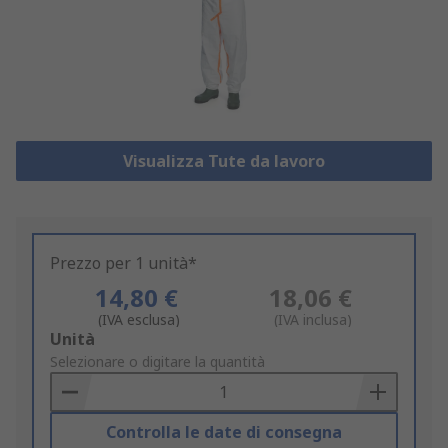
Visualizza Tute da lavoro
Prezzo per 1 unità*
14,80 €
18,06 €
(IVA esclusa)
(IVA inclusa)
Add
Unità
to
Selezionare o digitare la quantità
Basket
Controlla le date di consegna