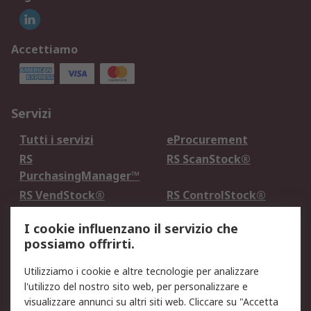
Accettiamo
Servizi
Tutti i servizi
eProcurement
RS
RS ScanStock®
PurchasingManager™
RS VendStock®
RS ControlStock®
Servizio di taratura
MePA
I cookie influenzano il servizio che
possiamo offrirti.
Legale
Utilizziamo i cookie e altre tecnologie per analizzare
Informativa Cookie
Informativa Privacy -
l'utilizzo del nostro sito web, per personalizzare e
Aggiornata
visualizzare annunci su altri siti web. Cliccare su "Accetta