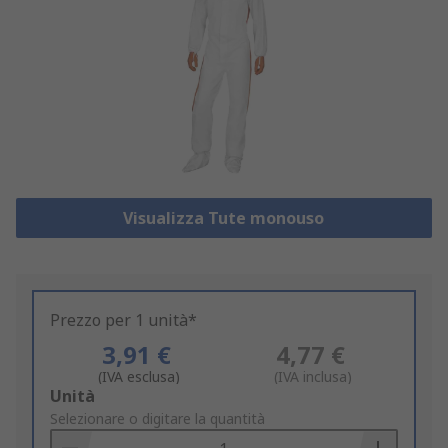
Visualizza Tute monouso
Prezzo per 1 unità*
3,91 €
4,77 €
(IVA esclusa)
(IVA inclusa)
Add
Unità
to
Selezionare o digitare la quantità
Basket