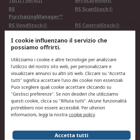
Tutti i servizi
eProcurement
RS
RS ScanStock®
PurchasingManager™
RS VendStock®
RS ControlStock®
Servizio di taratura
MePA
I cookie influenzano il servizio che
possiamo offrirti.
Legale
Utilizziamo i cookie e altre tecnologie per analizzare
Informativa Cookie
Informativa Privacy -
l'utilizzo del nostro sito web, per personalizzare e
Aggiornata
visualizzare annunci su altri siti web. Cliccare su "Accetta
Email Security
Termini d'uso
tutti" significa accettare l'uso dei cookie non essenziali.
Condizioni di vendita
Condizioni generali di
Puoi scegliere quali cookie accettare cliccando su
servizio
"Gestisci preferenze". Se non desideri che utilizziamo
questi cookie, clicca su "Rifiuta tutti". Alcune funzionalità
Etica e responsabilità
potrebbero non essere accessibili. Per ulteriori
informazioni, leggi la nostra
cookie policy
.
Chi Siamo
Chi Siamo
Contattaci
Accetta tutti
Supporto
ESG