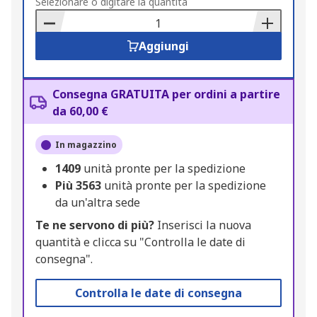
to
Selezionare o digitare la quantità
Basket
Aggiungi
Consegna GRATUITA per ordini a partire
da 60,00 €
In magazzino
1409
unità pronte per la spedizione
Più
3563
unità pronte per la spedizione
da un'altra sede
Te ne servono di più?
Inserisci la nuova
quantità e clicca su "Controlla le date di
consegna".
Controlla le date di consegna