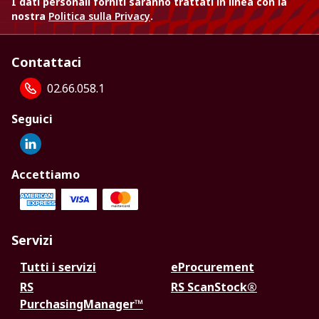
I dati personali forniti saranno trattati in linea con la
nostra
Politica sulla Privacy
.
Contattaci
02.66.058.1
Seguici
Accettiamo
Servizi
Tutti i servizi
eProcurement
RS
RS ScanStock®
PurchasingManager™