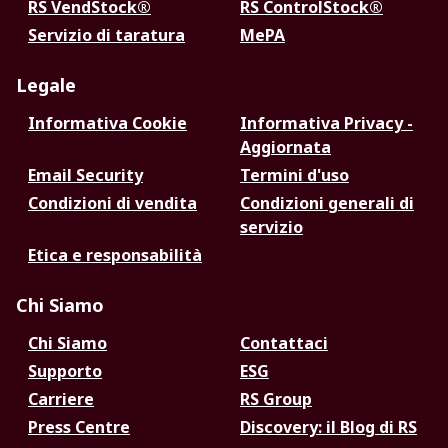
RS VendStock®
RS ControlStock®
Servizio di taratura
MePA
Legale
Informativa Cookie
Informativa Privacy -
Aggiornata
Email Security
Termini d'uso
Condizioni di vendita
Condizioni generali di
servizio
Etica e responsabilità
Chi Siamo
Chi Siamo
Contattaci
Supporto
ESG
Carriere
RS Group
Press Centre
Discovery: il Blog di RS