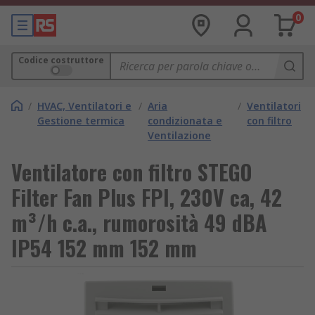
0
Codice costruttore
/
HVAC, Ventilatori e
/
Aria
/
Ventilatori
Gestione termica
condizionata e
con filtro
Ventilazione
Ventilatore con filtro STEGO
Filter Fan Plus FPI, 230V ca, 42
m³/h c.a., rumorosità 49 dBA
IP54 152 mm 152 mm