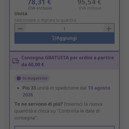
78,31 €
95,54 €
(IVA esclusa)
(IVA inclusa)
Add
Unità
to
Selezionare o digitare la quantità
Basket
Aggiungi
Consegna GRATUITA per ordini a partire
da 60,00 €
In magazzino
Più
33
unità in spedizione dal
10 agosto
2026
Te ne servono di più?
Inserisci la nuova
quantità e clicca su "Controlla le date di
consegna".