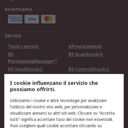
Accettiamo
Servizi
Tutti i servizi
eProcurement
RS
RS ScanStock®
PurchasingManager™
RS VendStock®
RS ControlStock®
Servizio di taratura
MePA
I cookie influenzano il servizio che
possiamo offrirti.
Legale
Utilizziamo i cookie e altre tecnologie per analizzare
Informativa Cookie
Informativa Privacy -
l'utilizzo del nostro sito web, per personalizzare e
Aggiornata
visualizzare annunci su altri siti web. Cliccare su "Accetta
Email Security
Termini d'uso
tutti" significa accettare l'uso dei cookie non essenziali.
Condizioni di vendita
Condizioni generali di
Puoi scegliere quali cookie accettare cliccando su