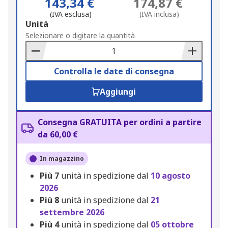
143,34 €
174,87 €
(IVA esclusa)
(IVA inclusa)
Add
Unità
to
Selezionare o digitare la quantità
Basket
Controlla le date di consegna
Aggiungi
Consegna GRATUITA per ordini a partire
da 60,00 €
In magazzino
Più
7
unità in spedizione dal
10 agosto
2026
Più
8
unità in spedizione dal
21
settembre 2026
Più
4
unità in spedizione dal
05 ottobre