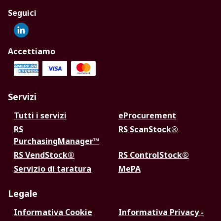
Seguici
Accettiamo
Servizi
Tutti i servizi
eProcurement
RS
RS ScanStock®
PurchasingManager™
RS VendStock®
RS ControlStock®
Servizio di taratura
MePA
Legale
Informativa Cookie
Informativa Privacy -