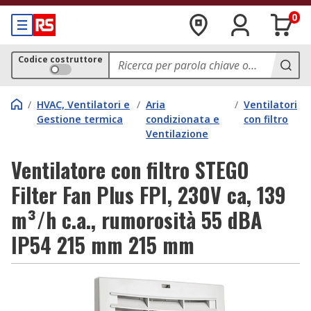
0
Codice costruttore
/
HVAC, Ventilatori e
/
Aria
/
Ventilatori
Gestione termica
condizionata e
con filtro
Ventilazione
Ventilatore con filtro STEGO
Filter Fan Plus FPI, 230V ca, 139
m³/h c.a., rumorosità 55 dBA
IP54 215 mm 215 mm