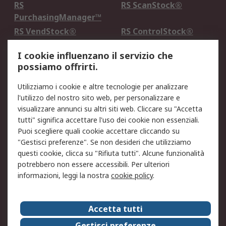
RS
RS ScanStock®
PurchasingManager™
RS VendStock®
RS ControlStock®
Servizio di taratura
MePA
I cookie influenzano il servizio che
possiamo offrirti.
Legale
Utilizziamo i cookie e altre tecnologie per analizzare
Informativa Cookie
Informativa Privacy -
l'utilizzo del nostro sito web, per personalizzare e
Aggiornata
visualizzare annunci su altri siti web. Cliccare su "Accetta
Email Security
Termini d'uso
tutti" significa accettare l'uso dei cookie non essenziali.
Condizioni di vendita
Condizioni generali di
Puoi scegliere quali cookie accettare cliccando su
servizio
"Gestisci preferenze". Se non desideri che utilizziamo
questi cookie, clicca su "Rifiuta tutti". Alcune funzionalità
Etica e responsabilità
potrebbero non essere accessibili. Per ulteriori
informazioni, leggi la nostra
cookie policy
.
Chi Siamo
Chi Siamo
Contattaci
Accetta tutti
Supporto
ESG
Gestisci preferenze