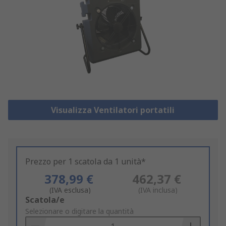
Visualizza Ventilatori portatili
Prezzo per 1 scatola da 1 unità*
378,99 €
462,37 €
(IVA esclusa)
(IVA inclusa)
Add
Scatola/e
to
Selezionare o digitare la quantità
Basket