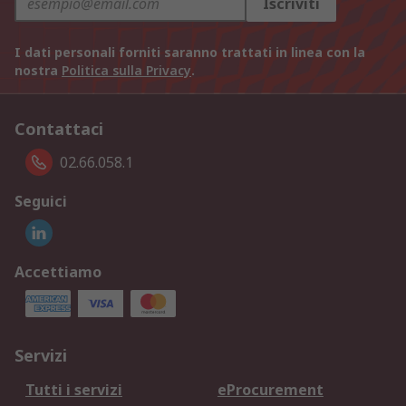
Iscriviti
I dati personali forniti saranno trattati in linea con la
nostra
Politica sulla Privacy
.
Contattaci
02.66.058.1
Seguici
Accettiamo
Servizi
Tutti i servizi
eProcurement