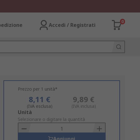
0
pedizione
Accedi / Registrati
Prezzo per 1 unità*
8,11 €
9,89 €
(IVA esclusa)
(IVA inclusa)
Add
Unità
to
Selezionare o digitare la quantità
Basket
Aggiungi