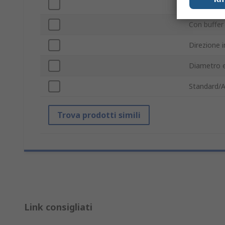
Serie
Con buffer
Direzione 
Diametro 
Standard/A
Trova prodotti simili
Link consigliati