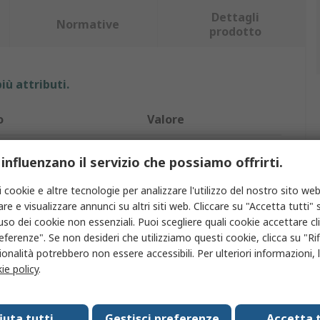
Dettagli
Normative
prodotto
iù attributi.
o
Valore
SMC
 influenzano il servizio che possiamo offrirti.
ventosa
8mm
i cookie e altre tecnologie per analizzare l'utilizzo del nostro sito web
re e visualizzare annunci su altri siti web. Cliccare su "Accetta tutti" s
tto
Ventosa
'uso dei cookie non essenziali. Puoi scegliere quali cookie accettare c
eferenze". Se non desideri che utilizziamo questi cookie, clicca su "Rifi
ntosa
Soffietto
onalità potrebbero non essere accessibili. Per ulteriori informazioni, l
ventosa
Gomma al fluoro
ie policy
.
nnessione
Filettato
fiuta tutti
Gestisci preferenze
Accetta t