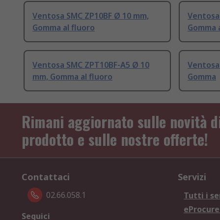
Ventosa SMC ZP10BF Ø 10 mm,
Ventosa
Gomma al fluoro
Gomma a
Ventosa SMC ZPT10BF-A5 Ø 10
Ventosa
mm, Gomma al fluoro
Gomma
Rimani aggiornato sulle novità d
prodotto e sulle nostre offerte!
Contattaci
Servizi
02.66.058.1
Tutti i se
eProcur
Seguici