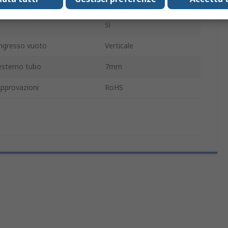
ZP
Sì
ingresso vuoto
Verticale
esterno tubo
7mm
pprovazioni
RoHS