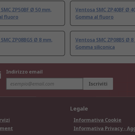
 SMC ZP50BF Ø 50 mm,
Ventosa SMC ZP40BF Ø 4
l fluoro
Gomma al fluoro
 SMC ZP08BGS Ø 8 mm,
Ventosa SMC ZP08BS Ø 8
Gomma siliconica
i
Indirizzo email
Iscriviti
Legale
rvizi
Informativa Cookie
ement
Informativa Privacy - Ag