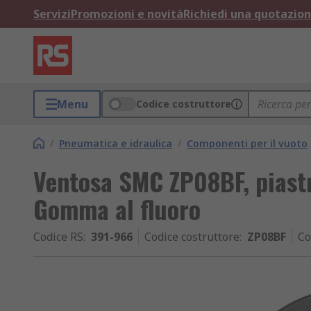
Servizi
Promozioni e novità
Richiedi una quotazio
Menu
Codice costruttore
/
Pneumatica e idraulica
/
Componenti per il vuoto
Ventosa SMC ZP08BF, piastr
Gomma al fluoro
Codice RS
:
391-966
Codice costruttore
:
ZP08BF
Co