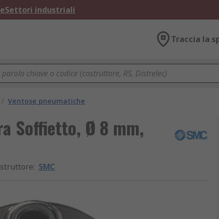
ne
Settori industriali
Traccia la s
/
Ventose pneumatiche
a Soffietto, Ø 8 mm,
struttore
:
SMC