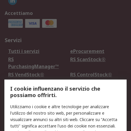
Accettiamo
Servizi
Tutti i servizi
eProcurement
RS
RS ScanStock®
PurchasingManager™
RS VendStock®
RS ControlStock®
Servizio di taratura
MePA
I cookie influenzano il servizio che
possiamo offrirti.
Legale
Utilizziamo i cookie e altre tecnologie per analizzare
Informativa Cookie
Informativa Privacy -
l'utilizzo del nostro sito web, per personalizzare e
Aggiornata
visualizzare annunci su altri siti web. Cliccare su "Accetta
Email Security
Termini d'uso
tutti" significa accettare l'uso dei cookie non essenziali.