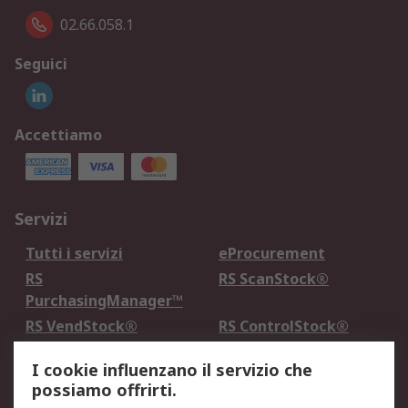
02.66.058.1
Seguici
Accettiamo
Servizi
Tutti i servizi
eProcurement
RS
RS ScanStock®
PurchasingManager™
RS VendStock®
RS ControlStock®
Servizio di taratura
MePA
I cookie influenzano il servizio che
possiamo offrirti.
Legale