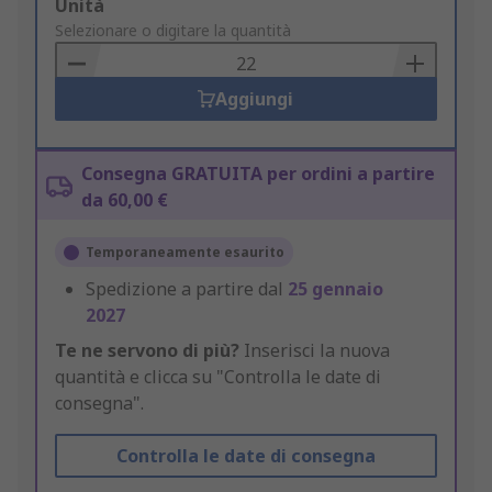
Add
Unità
to
Selezionare o digitare la quantità
Basket
Aggiungi
Consegna GRATUITA per ordini a partire
da 60,00 €
Temporaneamente esaurito
Spedizione a partire dal
25 gennaio
2027
Te ne servono di più?
Inserisci la nuova
quantità e clicca su "Controlla le date di
consegna".
Controlla le date di consegna