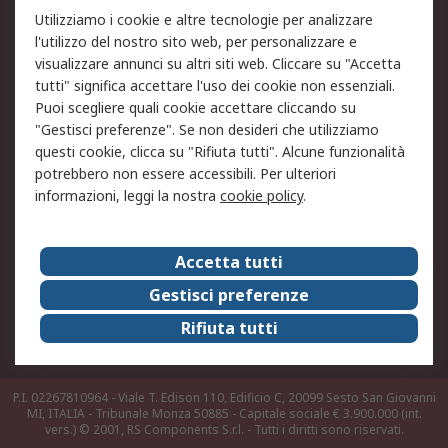
Utilizziamo i cookie e altre tecnologie per analizzare
Informativa Cookie
Informativa Privacy -
l'utilizzo del nostro sito web, per personalizzare e
Aggiornata
visualizzare annunci su altri siti web. Cliccare su "Accetta
Email Security
Termini d'uso
tutti" significa accettare l'uso dei cookie non essenziali.
Condizioni di vendita
Condizioni generali di
Puoi scegliere quali cookie accettare cliccando su
servizio
"Gestisci preferenze". Se non desideri che utilizziamo
questi cookie, clicca su "Rifiuta tutti". Alcune funzionalità
Etica e responsabilità
potrebbero non essere accessibili. Per ulteriori
informazioni, leggi la nostra
cookie policy
.
Chi Siamo
Chi Siamo
Contattaci
Accetta tutti
Supporto
ESG
Gestisci preferenze
Carriere
RS Group
Rifiuta tutti
Press Centre
Discovery: il Blog di RS
P.I. 02267810964 - Viale T. Edison 110, Edificio C, 20099 Sesto San Giovanni
MI, ITALIA - Tribunale Monza 50885 - Capitale sociale € 3.900.000 (int.
vers.)
© 2001, RS Components S.r.l. - Tutti i diritti sono riservati.