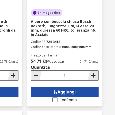
In magazzino
roth
Albero con boccola chiusa Bosch
e in
Rexroth, lunghezza 1 m, Ø asta 20
rofili da
mm, durezza 60 HRC, tolleranza h6,
in Acciaio
Codice RS
724-3412
Codice costruttore
R100002000,1000mm
Prezzo per 1 unità
54,71 €
22,73 €/unità
(IVA esclusa)
54,71 €/unità
Quantità
Aggiungi
Confronta