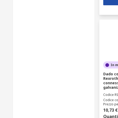
In 
Dado co
Rexroth
conness
galvaniz
Codice R
Codice co
Prezzo pe
10,73 €
Quanti