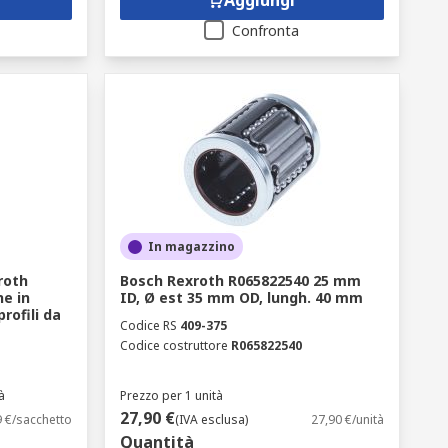
Aggiungi
Confronta
In magazzino
roth
Bosch Rexroth R065822540 25 mm
e in
ID, Ø est 35 mm OD, lungh. 40 mm
rofili da
Codice RS
409-375
Codice costruttore
R065822540
à
Prezzo per 1 unità
27,90 €
9 €/sacchetto
(IVA esclusa)
27,90 €/unità
Quantità