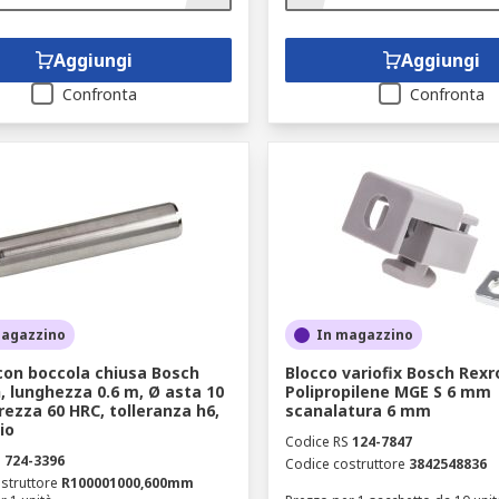
Aggiungi
Aggiungi
Confronta
Confronta
magazzino
In magazzino
con boccola chiusa Bosch
Blocco variofix Bosch Rexr
, lunghezza 0.6 m, Ø asta 10
Polipropilene MGE S 6 mm
ezza 60 HRC, tolleranza h6,
scanalatura 6 mm
io
Codice RS
124-7847
S
724-3396
Codice costruttore
3842548836
struttore
R100001000,600mm