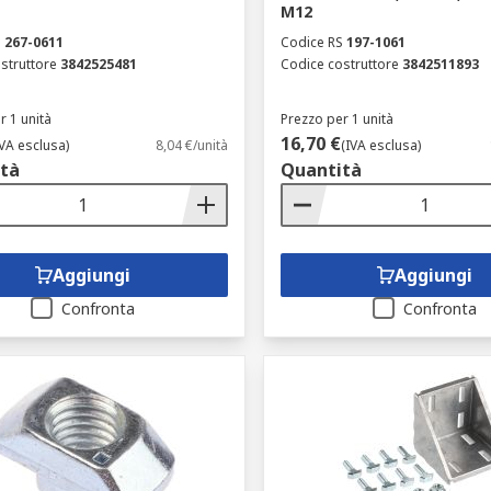
M12
S
267-0611
Codice RS
197-1061
struttore
3842525481
Codice costruttore
3842511893
r 1 unità
Prezzo per 1 unità
16,70 €
IVA esclusa)
8,04 €/unità
(IVA esclusa)
tà
Quantità
Aggiungi
Aggiungi
Confronta
Confronta