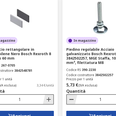
magazzino
In magazzino
io rettangolare in
Piedino regolabile Acciaio
pilene Nero Bosch Rexroth 8
galvanizzato Bosch Rexro
x 60 mm
3842502257, MGE Staffa, 10
mm², filettatura M8
S
267-0705
Codice RS
390-2230
struttore
3842548781
Codice costruttore
3842502257
r 1 unità
Prezzo per 1 unità
5,73 €
IVA esclusa)
3,34 €/unità
(IVA esclusa)
tà
Quantità