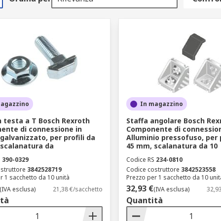
magazzino
In magazzino
n testa a T Bosch Rexroth
Staffa angolare Bosch Rex
nte di connessione in
Componente di connession
galvanizzato, per profili da
Alluminio pressofuso, per p
scalanatura da
45 mm, scalanatura da 10
S
390-0329
Codice RS
234-0810
struttore
3842528719
Codice costruttore
3842523558
r 1 sacchetto da 10 unità
Prezzo per 1 sacchetto da 10 unit
32,93 €
(IVA esclusa)
21,38 €/sacchetto
(IVA esclusa)
32,9
tà
Quantità