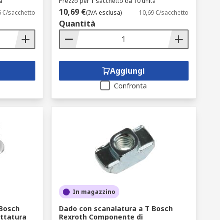
à
Prezzo per 1 sacchetto da 10 unità
10,69 €
6 €/sacchetto
(IVA esclusa)
10,69 €/sacchetto
Quantità
Aggiungi
Confronta
In magazzino
 Bosch
Dado con scanalatura a T Bosch
ettatura
Rexroth Componente di