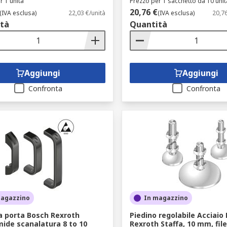
r 1 unità
Prezzo per 1 sacchetto da 10 unit
20,76 €
(IVA esclusa)
22,03 €/unità
(IVA esclusa)
20,7
tà
Quantità
Aggiungi
Aggiungi
Confronta
Confronta
magazzino
In magazzino
a porta Bosch Rexroth
Piedino regolabile Acciaio
ide scanalatura 8 to 10
Rexroth Staffa, 10 mm, fil