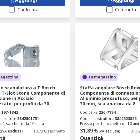
Aggiungi
Aggiungi
Confronta
Confronta
magazzino
In magazzino
n scanalatura a T Bosch
Staffa angolare Bosch Rex
 T-Slot Stone Componente di
Componente di connession
ione in Acciaio
Alluminio pressofuso, per p
zato, per profili da 30
30 mm, scalanatura da 8
S
197-1343
Codice RS
236-7194
struttore
3842501751
Codice costruttore
3842523525
r 1 sacchetto da 10 unità
Prezzo per 1 sacchetto da 10 unit
31,89 €
(IVA esclusa)
10,73 €/sacchetto
(IVA esclusa)
31,8
tà
Quantità