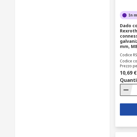
In 
Dado co
Rexrot
conness
galvani
mm, M8,
Codice R
Codice co
Prezzo pe
10,69 €
Quanti