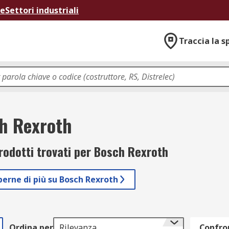
ne
Settori industriali
Traccia la s
h Rexroth
odotti trovati per Bosch Rexroth
perne di più su Bosch Rexroth
Ordina per
Rilevanza
Confron