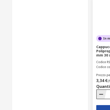
In 
Cappucc
Polipro
mm 30 
Codice R
Codice co
Prezzo pe
3,34 €
(
Quanti