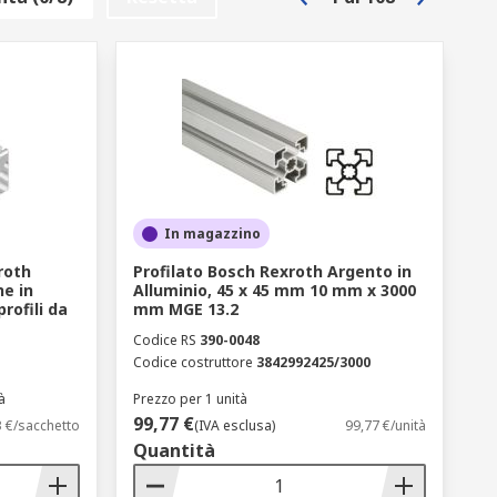
In magazzino
roth
Profilato Bosch Rexroth Argento in
e in
Alluminio, 45 x 45 mm 10 mm x 3000
rofili da
mm MGE 13.2
Codice RS
390-0048
Codice costruttore
3842992425/3000
à
Prezzo per 1 unità
99,77 €
3 €/sacchetto
(IVA esclusa)
99,77 €/unità
Quantità