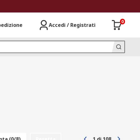
0
pedizione
Accedi / Registrati
ta (0/8)
Resetta
1
di
108