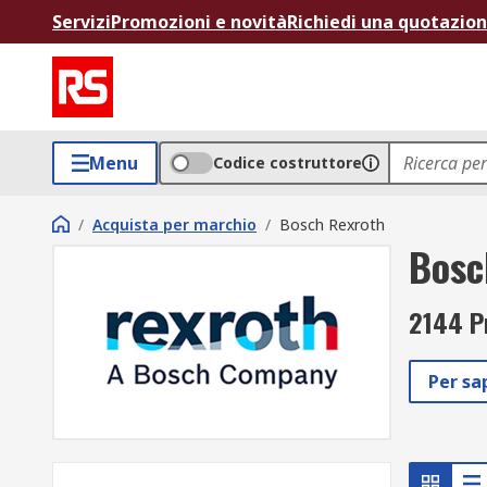
Servizi
Promozioni e novità
Richiedi una quotazio
Menu
Codice costruttore
/
Acquista per marchio
/
Bosch Rexroth
Bosc
2144 Pr
Per sa