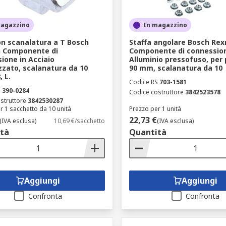
magazzino
In magazzino
n scanalatura a T Bosch
Staffa angolare Bosch Rex
h Componente di
Componente di connession
ione in Acciaio
Alluminio pressofuso, per p
zzato, scalanatura da 10
90 mm, scalanatura da 10
 L.
Codice RS
703-1581
S
390-0284
Codice costruttore
3842523578
struttore
3842530287
r 1 sacchetto da 10 unità
Prezzo per 1 unità
22,73 €
(IVA esclusa)
10,69 €/sacchetto
(IVA esclusa)
tà
Quantità
Aggiungi
Aggiungi
Confronta
Confronta