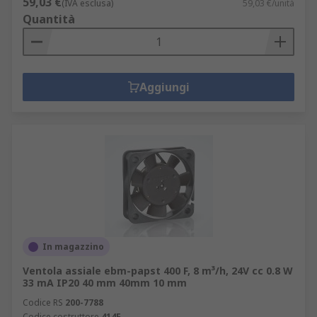
59,03 €
(IVA esclusa)
59,03 €/unità
Quantità
Aggiungi
In magazzino
Ventola assiale ebm-papst 400 F, 8 m³/h, 24V cc 0.8 W
33 mA IP20 40 mm 40mm 10 mm
Codice RS
200-7788
Codice costruttore
414F