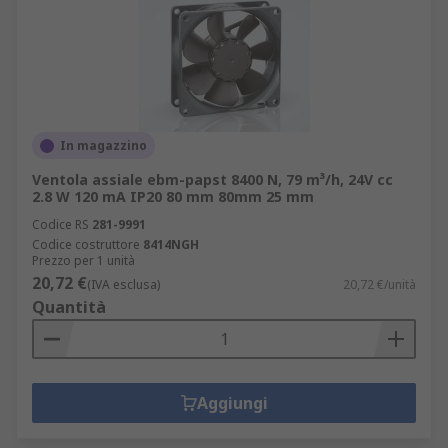
In magazzino
Ventola assiale ebm-papst 8400 N, 79 m³/h, 24V cc
2.8 W 120 mA IP20 80 mm 80mm 25 mm
Codice RS
281-9991
Codice costruttore
8414NGH
Prezzo per 1 unità
20,72 €
(IVA esclusa)
20,72 €/unità
Quantità
Aggiungi