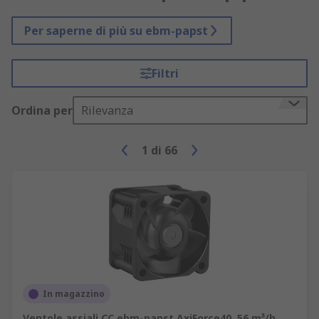
Per saperne di più su ebm-papst
Filtri
Ordina per
Rilevanza
1
di
66
In magazzino
Ventole assiali CC ebm-papst AxiForce40, 56 m³/h,