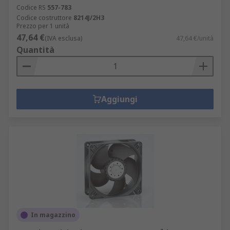
Codice RS
557-783
Codice costruttore
8214J/2H3
Prezzo per 1 unità
47,64 €
(IVA esclusa)
47,64 €/unità
Quantità
Aggiungi
In magazzino