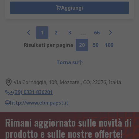
Aggiungi
1
2
3
66
Risultati per pagina
20
50
100
Torna su
Via Cornaggia, 108, Mozzate , CO, 22076, Italia
+(39) 0331 836201
http://www.ebmpapst.it
Rimani aggiornato sulle novità di
prodotto e sulle nostre offerte!