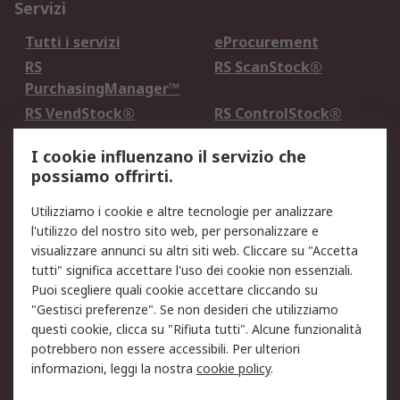
Servizi
Tutti i servizi
eProcurement
RS
RS ScanStock®
PurchasingManager™
RS VendStock®
RS ControlStock®
Servizio di taratura
MePA
I cookie influenzano il servizio che
possiamo offrirti.
Legale
Utilizziamo i cookie e altre tecnologie per analizzare
Informativa Cookie
Informativa Privacy -
l'utilizzo del nostro sito web, per personalizzare e
Aggiornata
visualizzare annunci su altri siti web. Cliccare su "Accetta
Email Security
Termini d'uso
tutti" significa accettare l'uso dei cookie non essenziali.
Condizioni di vendita
Condizioni generali di
Puoi scegliere quali cookie accettare cliccando su
servizio
"Gestisci preferenze". Se non desideri che utilizziamo
questi cookie, clicca su "Rifiuta tutti". Alcune funzionalità
Etica e responsabilità
potrebbero non essere accessibili. Per ulteriori
informazioni, leggi la nostra
cookie policy
.
Chi Siamo