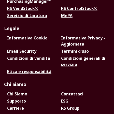
PurchasingManager™
RS VendStock®
RS ControlStock®
Servizio di taratura
MePA
Legale
Informativa Cookie
Informativa Privacy -
Aggiornata
Email Security
Termini d'uso
Condizioni di vendita
Condizioni generali di
servizio
Etica e responsabilità
Chi Siamo
Chi Siamo
Contattaci
Supporto
ESG
Carriere
RS Group