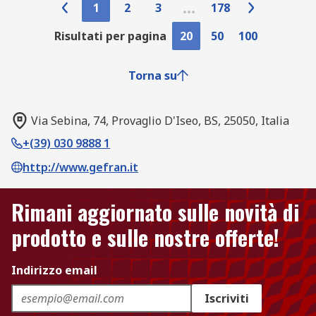
1
2
3
178
Risultati per pagina
20
50
100
Torna su
Via Sebina, 74, Provaglio D'Iseo, BS, 25050, Italia
+(39) 030 9888 1
http://www.gefran.it
Rimani aggiornato sulle novità di
prodotto e sulle nostre offerte!
Indirizzo email
Iscriviti