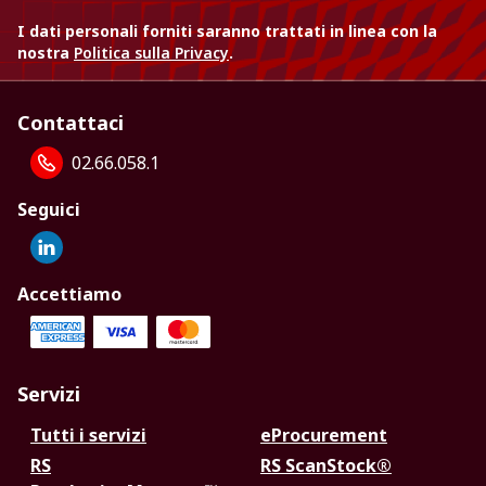
I dati personali forniti saranno trattati in linea con la
nostra
Politica sulla Privacy
.
Contattaci
02.66.058.1
Seguici
Accettiamo
Servizi
Tutti i servizi
eProcurement
RS
RS ScanStock®