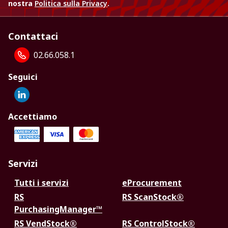
nostra
Politica sulla Privacy
.
Contattaci
02.66.058.1
Seguici
Accettiamo
Servizi
Tutti i servizi
eProcurement
RS
RS ScanStock®
PurchasingManager™
RS VendStock®
RS ControlStock®