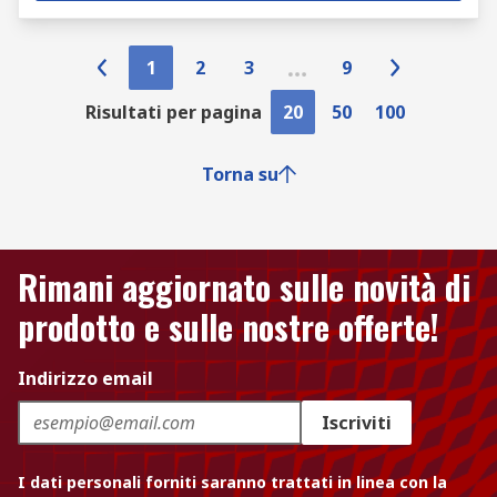
1
2
3
9
Risultati per pagina
20
50
100
Torna su
Rimani aggiornato sulle novità di
prodotto e sulle nostre offerte!
Indirizzo email
Iscriviti
I dati personali forniti saranno trattati in linea con la