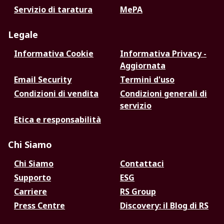
Servizio di taratura
MePA
Legale
Informativa Cookie
Informativa Privacy -
Aggiornata
Email Security
Termini d'uso
Condizioni di vendita
Condizioni generali di
servizio
Etica e responsabilità
Chi Siamo
Chi Siamo
Contattaci
Supporto
ESG
Carriere
RS Group
Press Centre
Discovery: il Blog di RS