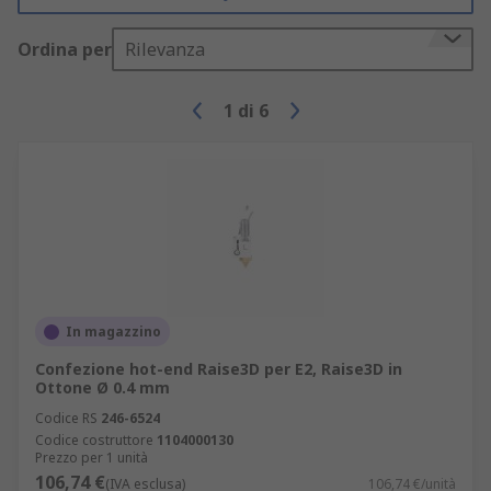
Ordina per
Rilevanza
1
di
6
In magazzino
Confezione hot-end Raise3D per E2, Raise3D in
Ottone Ø 0.4 mm
Codice RS
246-6524
Codice costruttore
1104000130
Prezzo per 1 unità
106,74 €
(IVA esclusa)
106,74 €/unità