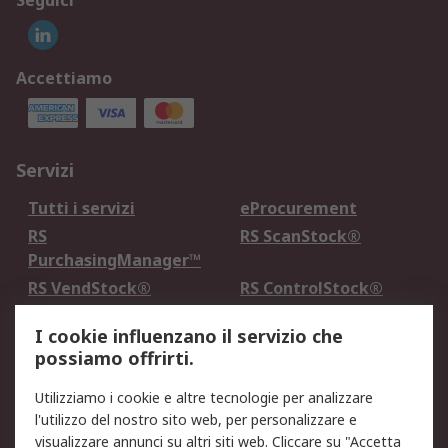
Seguici
Accettiamo
Servizi
Tutti i servizi
eProcurement
RS
RS ScanStock®
PurchasingManager™
RS VendStock®
RS ControlStock®
Servizio di taratura
MePA
I cookie influenzano il servizio che
possiamo offrirti.
Legale
Utilizziamo i cookie e altre tecnologie per analizzare
Informativa Cookie
Informativa Privacy -
l'utilizzo del nostro sito web, per personalizzare e
Aggiornata
visualizzare annunci su altri siti web. Cliccare su "Accetta