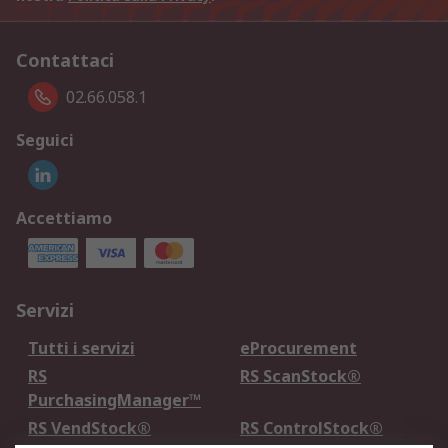
Contattaci
02.66.058.1
Seguici
Accettiamo
Servizi
Tutti i servizi
eProcurement
RS
RS ScanStock®
PurchasingManager™
RS VendStock®
RS ControlStock®