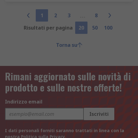
1
2
3
8
Risultati per pagina
20
50
100
Torna su
Rimani aggiornato sulle novità di
prodotto e sulle nostre offerte!
Indirizzo email
Iscriviti
I dati personali forniti saranno trattati in linea con la
nostra
Politica sulla Privacy
.