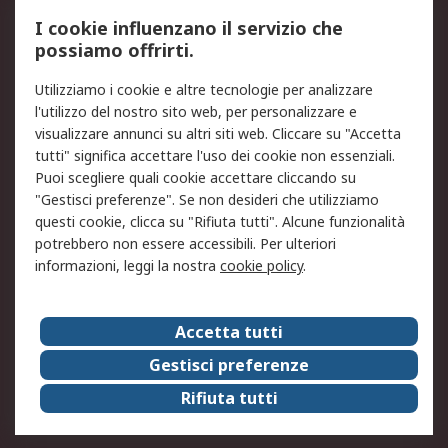
Servizio di taratura
MePA
I cookie influenzano il servizio che
possiamo offrirti.
Legale
Utilizziamo i cookie e altre tecnologie per analizzare
Informativa Cookie
Informativa Privacy -
l'utilizzo del nostro sito web, per personalizzare e
Aggiornata
visualizzare annunci su altri siti web. Cliccare su "Accetta
Email Security
Termini d'uso
tutti" significa accettare l'uso dei cookie non essenziali.
Condizioni di vendita
Condizioni generali di
Puoi scegliere quali cookie accettare cliccando su
servizio
"Gestisci preferenze". Se non desideri che utilizziamo
questi cookie, clicca su "Rifiuta tutti". Alcune funzionalità
Etica e responsabilità
potrebbero non essere accessibili. Per ulteriori
informazioni, leggi la nostra
cookie policy
.
Chi Siamo
Chi Siamo
Contattaci
Accetta tutti
Supporto
ESG
Gestisci preferenze
Carriere
RS Group
Rifiuta tutti
Press Centre
Discovery: il Blog di RS