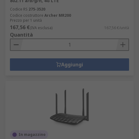
802.11 a/b/g/n, 4G LTE
Codice RS
275-3520
Codice costruttore
Archer MR200
Prezzo per 1 unità
167,56 €
(IVA esclusa)
167,56 €/unità
Quantità
Aggiungi
In magazzino