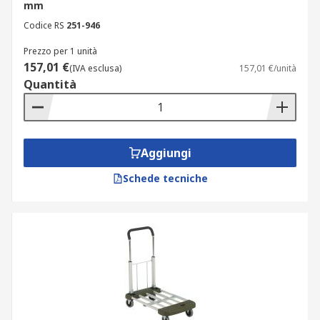
700 kg e oltre.
mm
Codice RS
251-946
Gli ambiti di applicazione più diffusi includono:
Prezzo per 1 unità
157,01 €
Magazzini
(IVA esclusa)
157,01 €/unità
Quantità
Centri distribuzione
Fabbriche
Servizi postali
Aggiungi
Garage
Schede tecniche