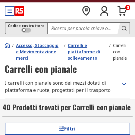
0
Codice costruttore
/
Accesso, Stoccaggio
/
Carrelli e
/
Carrelli
e Movimentazione
piattaforme di
con
merci
sollevamento
pianale
Carrelli con pianale
I carrelli con pianale sono dei mezzi dotati di
piattaforma e ruote, progettati per il trasporto
facile di oggetti pesanti e ingombranti laddove il
trasporto manuale risulterebbe pericoloso o
40 Prodotti trovati per Carrelli con pianale
faticoso.
Caratteristiche del carrello con pianale
Filtri