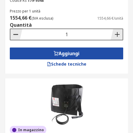
Codice RS
179-9548
Prezzo per 1 unità
1554,66 €
(IVA esclusa)
1554,66 €/unità
Quantità
Aggiungi
Schede tecniche
In magazzino