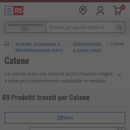
0
Codice costruttore
/
Accesso, Stoccaggio e
/
Sollevamento
/
Catene
Movimentazione merci
e carico merci
Catene
Le catene sono una serie di pezzi chiamati maglie
e sono più comunemente realizzate in metallo.
Spesso si trovano in formato maglia o treccia.
Queste maglie sono intrecciate per creare la
69 Prodotti trovati per Catene
catena e fornire un'elevata resistenza alla
trazione.
Filtri
Materiali