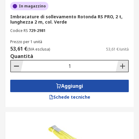
dovuti al calore e non devono essere usate
In magazzino
in ambienti con un temperatura che supera
Imbracature di sollevamento Rotonda RS PRO, 2 t,
i 90 °C.
lunghezza 2 m, col. Verde
Codice RS
729-2981
Prezzo per 1 unità
53,61 €
(IVA esclusa)
53,61 €/unità
Quantità
Aggiungi
Schede tecniche