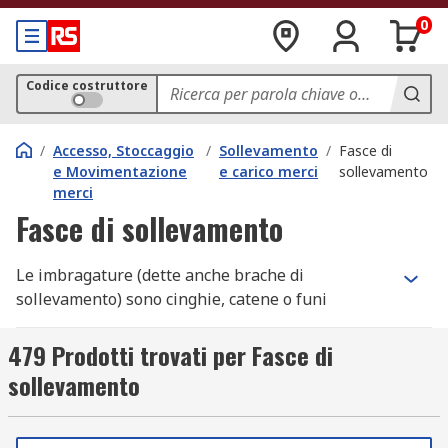
0
Codice costruttore
/
Accesso, Stoccaggio
/
Sollevamento
/
Fasce di
e Movimentazione
e carico merci
sollevamento
merci
Fasce di sollevamento
Le imbragature (dette anche brache di
sollevamento) sono cinghie, catene o funi
utilizzate per fissare un carico ad un dispositivo
di sollevamento separato, ad esempio una gru o
479 Prodotti trovati per Fasce di
un paranco.
sollevamento
Sostengono il sollevamento e la manovra in
sicurezza di grandi oggetti di forma pesante o