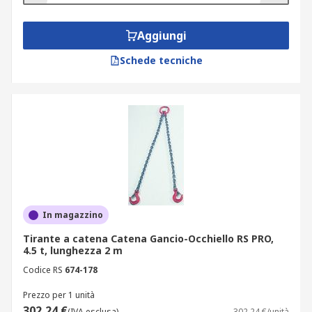
Aggiungi
Schede tecniche
In magazzino
Tirante a catena Catena Gancio-Occhiello RS PRO,
4.5 t, lunghezza 2 m
Codice RS
674-178
Prezzo per 1 unità
302,24 €
(IVA esclusa)
302,24 €/unità