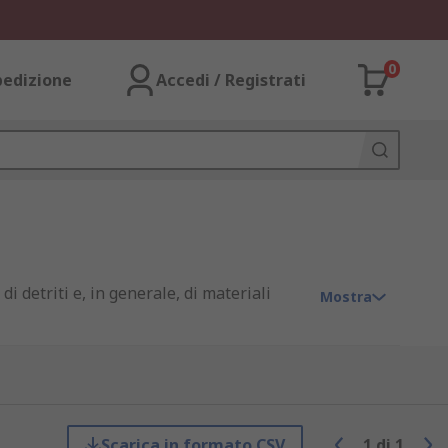
0
pedizione
Accedi / Registrati
di detriti e, in generale, di materiali
Mostra
modo da soddisfare un'ampia gamma di usi
Scarica in formato CSV
1
di
1