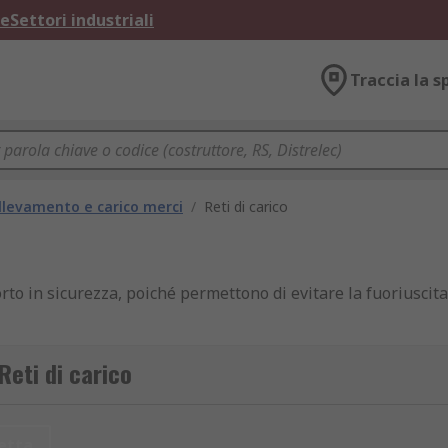
ne
Settori industriali
Traccia la s
llevamento e carico merci
/
Reti di carico
orto in sicurezza, poiché permettono di evitare la fuoriuscita 
che è disponibile in una varietà di dimensioni e misure, in 
Reti di carico
etta