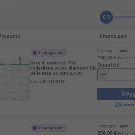
zza, come ad esempio nell'ambito di applicazioni di produzione
i carichi in autocarri e in altri veicoli durante il trasporto,
ti.
Prodotto
Prezzo per:
 a tutti i veicoli e utilizzate per trasportare in sicurezza qu
Prezzo per 1 unità
In magazzino
ticolo è una rete resistente all'usura e alla rottura a capaci
198,20 €
(IVA esclu
Rete di carico RS PRO
Quantità
Polietilene 3.6 m, diametro filo
della rete 3.5 mm 2.75m
Codice RS
289-5759
materiale polietilene (PE) che viene intrecciata. Ha un diame
Agg
Schede
ie di misure in modo da soddisfare le diverse esigenze di app
a perché si adatti comodamente a tutti i cassonetti standard
Prezzo per 1 unità
In magazzino
356,00 €
(IVA esclu