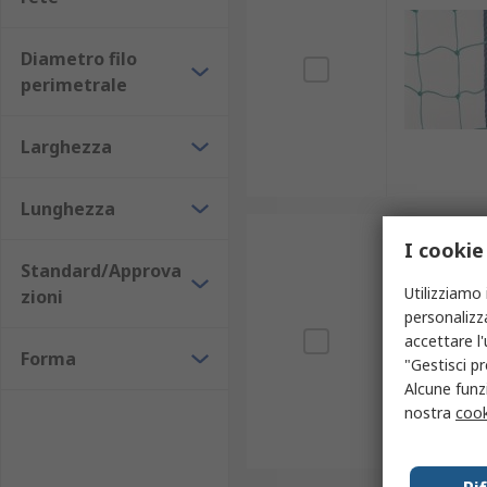
Diametro filo
perimetrale
Larghezza
Lunghezza
I cookie
Standard/Approva
Utilizziamo 
zioni
personalizza
accettare l
Forma
"Gestisci pr
Alcune funzi
nostra
cook