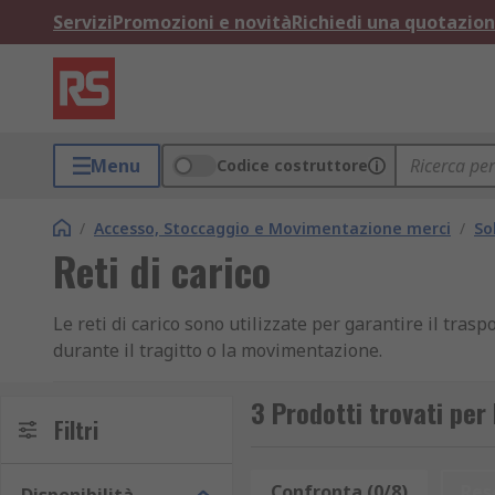
Servizi
Promozioni e novità
Richiedi una quotazio
Menu
Codice costruttore
/
Accesso, Stoccaggio e Movimentazione merci
/
So
Reti di carico
Le reti di carico sono utilizzate per garantire il trasp
durante il tragitto o la movimentazione.
Si tratta di una rete di corda durevole e resistente 
3 Prodotti trovati per 
finali.
Filtri
Per che cosa si usano le reti di carico?
Confronta (0/8)
Res