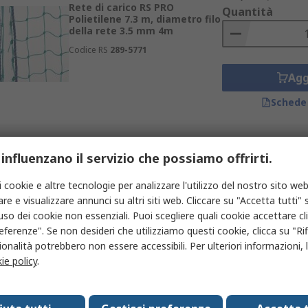
Rete di carico RS PRO
Quantità
Polietilene 7.3 m, diametro filo
della rete 3.5 mm 4m
Codice RS
289-5771
Agg
Schede
Prezzo per 1 unità
 influenzano il servizio che possiamo offrirti.
In magazzino
381,17 €
(IVA esclu
Rete di carico RS PRO
Quantità
i cookie e altre tecnologie per analizzare l'utilizzo del nostro sito web
Polietilene 7.3 m, diametro filo
re e visualizzare annunci su altri siti web. Cliccare su "Accetta tutti" s
della rete 3.5 mm 3.6m
'uso dei cookie non essenziali. Puoi scegliere quali cookie accettare c
Codice RS
289-5765
eferenze". Se non desideri che utilizziamo questi cookie, clicca su "Rifi
onalità potrebbero non essere accessibili. Per ulteriori informazioni, l
Agg
ie policy
.
Schede