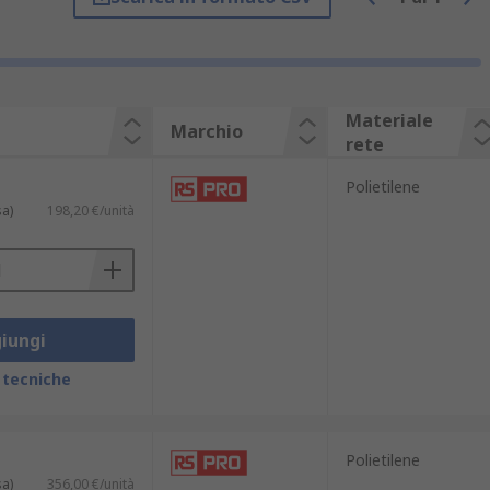
, industriali e di trasporto.
 per proteggere i lavoratori dalla caduta
Materiale
Marchio
rete
alsiasi tipo di materiale caricato.
Polietilene
tà elevate. È resistente anche in
sa)
198,20 €/unità
tro pari a 3.5 mm, con diverse misure di
iungi
 tecniche
licazione.
 industriali.
Polietilene
sa)
356,00 €/unità