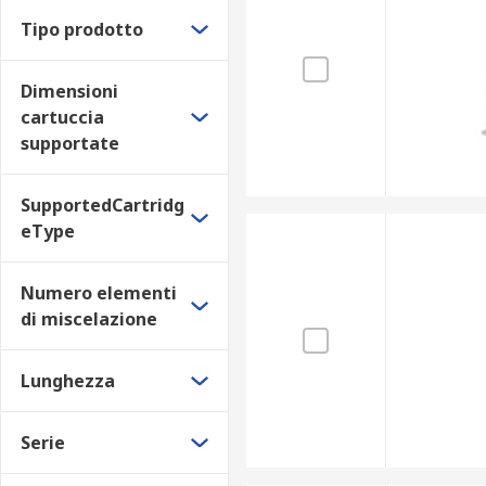
Tipo prodotto
Acrilico
Metacrilato
Dimensioni
Adesivi e sigillanti
cartuccia
supportate
Applicazioni
SupportedCartridg
Cucine e bagno
eType
Automobilistico
Prevenzione delle collisioni
Numero elementi
Applicazioni professionali e fai da te
di miscelazione
Lunghezza
Serie