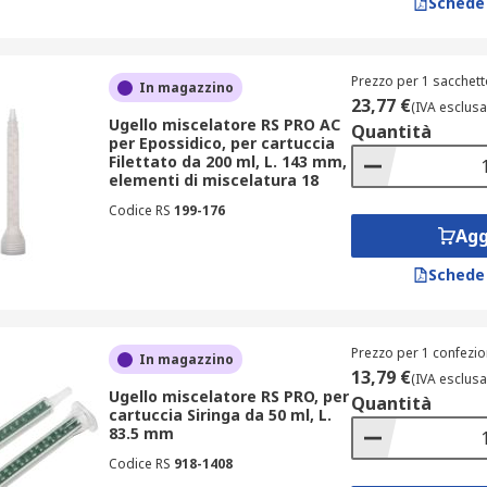
Schede
Prezzo per 1 sacchett
In magazzino
23,77 €
(IVA esclusa
Ugello miscelatore RS PRO AC
Quantità
per Epossidico, per cartuccia
Filettato da 200 ml, L. 143 mm,
elementi di miscelatura 18
Codice RS
199-176
Agg
Schede
Prezzo per 1 confezio
In magazzino
13,79 €
(IVA esclusa
Ugello miscelatore RS PRO, per
Quantità
cartuccia Siringa da 50 ml, L.
83.5 mm
Codice RS
918-1408