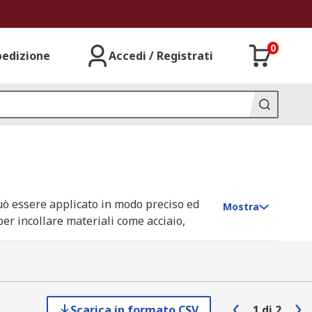
0
pedizione
Accedi / Registrati
può essere applicato in modo preciso ed
Mostra
per incollare materiali come acciaio,
one completa dei materiali che si mettono
Scarica in formato CSV
1
di
2