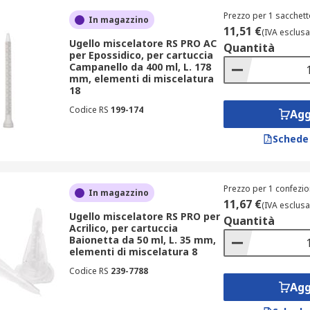
Prezzo per 1 sacchett
In magazzino
11,51 €
(IVA esclusa
Ugello miscelatore RS PRO AC
Quantità
per Epossidico, per cartuccia
Campanello da 400 ml, L. 178
mm, elementi di miscelatura
18
Codice RS
199-174
Agg
Schede
Prezzo per 1 confezio
In magazzino
11,67 €
(IVA esclusa
Ugello miscelatore RS PRO per
Quantità
Acrilico, per cartuccia
Baionetta da 50 ml, L. 35 mm,
elementi di miscelatura 8
Codice RS
239-7788
Agg