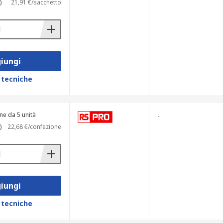
)
21,91 €/sacchetto
iungi
 tecniche
ne da 5 unità
-
)
22,68 €/confezione
iungi
 tecniche