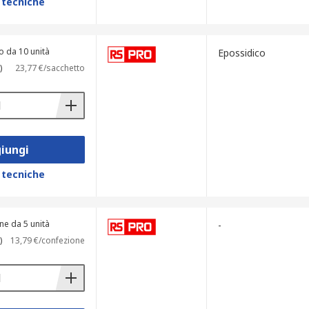
 tecniche
o da 10 unità
Epossidico
)
23,77 €/sacchetto
iungi
 tecniche
ne da 5 unità
-
)
13,79 €/confezione