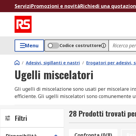
Servizi
Promozioni e novità
Richiedi una quotazio
Menu
Codice costruttore
/
Adesivi, sigillanti e nastri
/
Erogatori per adesivi, s
Ugelli miscelatori
Gli ugelli di miscelazione sono usati per miscelare i
efficiente. Gli ugelli miscelatori sono comunemente uti
vetro e plastica. La nostra offerta include marchi lea
28 Prodotti trovati pe
Come funzionano gli ugelli di miscelazione
Filtri
Gli ugelli di miscelazione sono progettati con un dia
Confronta (0/8)
Res