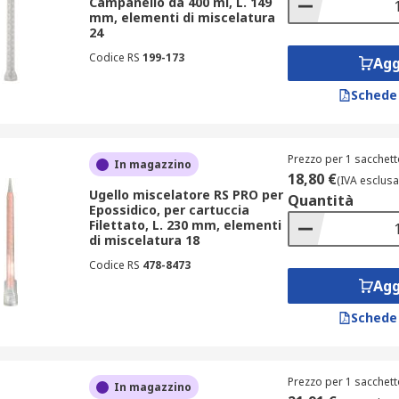
Campanello da 400 ml, L. 149
mm, elementi di miscelatura
24
Codice RS
199-173
Agg
Schede
Prezzo per 1 sacchett
In magazzino
18,80 €
(IVA esclusa
Ugello miscelatore RS PRO per
Quantità
Epossidico, per cartuccia
Filettato, L. 230 mm, elementi
di miscelatura 18
Codice RS
478-8473
Agg
Schede
Prezzo per 1 sacchett
In magazzino