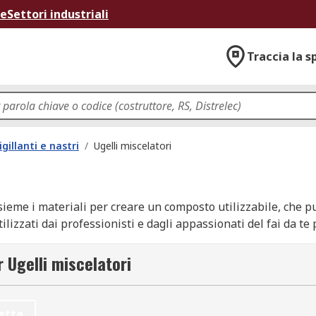
ne
Settori industriali
Traccia la s
igillanti e nastri
/
Ugelli miscelatori
nsieme i materiali per creare un composto utilizzabile, che 
lizzati dai professionisti e dagli appassionati del fai da te 
der come: 3M, Araldite e RS PRO.
r Ugelli miscelatori
framma elicoidale di miscelazione, che assicura la miscelazi
etta