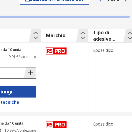
aversato l'ugello, il materiale miscelato
Tipo di
Marchio
adesivo
dimensioni delle cartucce. È possibile
supportato
o da 10 unità
Epossidico
9,91 €/sacchetto
iungi
 tecniche
ne da 10 unità
Epossidico
)
10,99 €/confezione