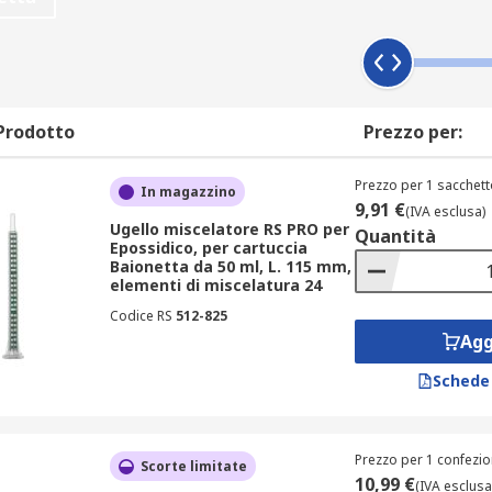
uando passano lungo la lunghezza dell'ugello. Dopo aver attr
icazione.
Prodotto
Prezzo per:
nda del numero di elementi che si desidera miscelare e delle 
 e tra sette e venti elementi di miscelazione supportati.
Prezzo per 1 sacchett
In magazzino
9,91 €
(IVA esclusa)
Ugello miscelatore RS PRO per
Quantità
Epossidico, per cartuccia
Baionetta da 50 ml, L. 115 mm,
elementi di miscelatura 24
Codice RS
512-825
Agg
Schede
Prezzo per 1 confezio
Scorte limitate
10,99 €
(IVA esclusa