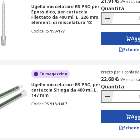
21,91 €
(IVA esclusa
Ugello miscelatore RS PRO per
Quantità
Epossidico, per cartuccia
Filettato da 400 ml, L. 226 mm,
elementi di miscelatura 18
Codice RS
199-177
Agg
Schede
Prezzo per 1 confezio
In magazzino
22,68 €
(IVA esclusa
Ugello miscelatore RS PRO, per
Quantità
cartuccia Siringa da 400 ml, L.
147 mm
Codice RS
918-1417
Agg
Schede