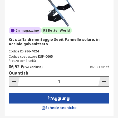
In magazzino
RS Better World
Kit staffa di montaggio Seeit Pannello solare, in
Acciaio galvanizzato
Codice RS
286-4024
Codice costruttore
KSP-0005
Prezzo per 1 unità
86,52 €
(IVA esclusa)
86,52 €/unità
Quantità
Aggiungi
Schede tecniche