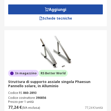
Scatole batteria, per un immagazzinamento
Aggiungi
interno o esterno sicuro di una batteria che
Schede tecniche
si ricarica con l'energia solare. Questi
possono disporre di più connettori femmina
di uscita e un misuratore per indicare livelli
di carica
Condotti per tetto impermeabili, che
consentono di far passare il cablaggio in
modo sicuro dall'interno al pannello esterno
In magazzino
RS Better World
Struttura di supporto assiale singola Phaesun
Pannello solare, in Alluminio
Codice RS
860-2893
Codice costruttore
390856
Prezzo per 1 unità
77,24 €
(IVA esclusa)
77,24 €/unità